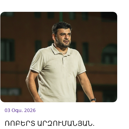
03 Օգս. 2026
ՌՈԲԵՐՏ ԱՐԶՈՒՄԱՆՅԱՆ.