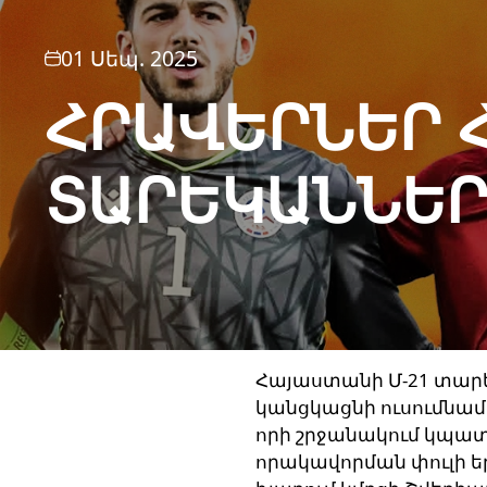
01 Սեպ. 2025
ՀՐԱՎԵՐՆԵՐ 
ՏԱՐԵԿԱՆՆԵՐ
Հայաստանի Մ-21 տարե
կանցկացնի ուսումնա
որի շրջանակում կպա
որակավորման փուլի ե