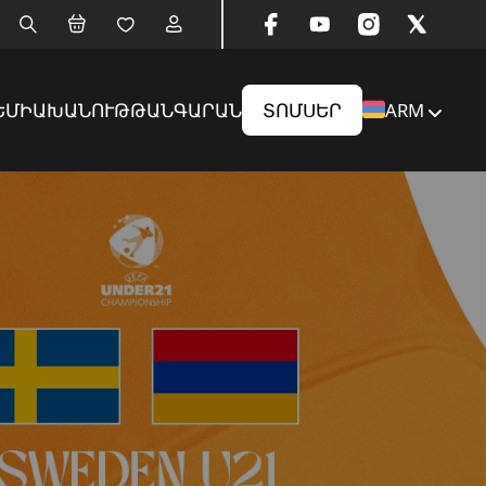
ԵՄԻԱ
ԽԱՆՈՒԹ
ԹԱՆԳԱՐԱՆ
ՏՈՄՍԵՐ
ARM