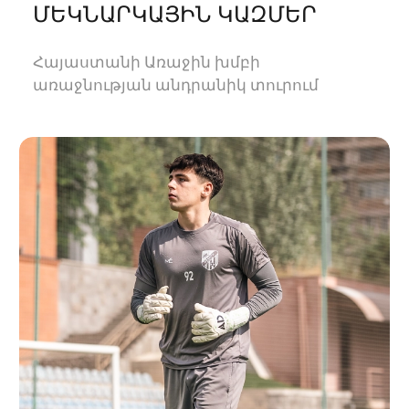
ՄԵԿՆԱՐԿԱՅԻՆ ԿԱԶՄԵՐ
Հայաստանի Առաջին խմբի
առաջնության անդրանիկ տուրում
«Ուրարտու-2»-ը կհյուրընկալվի
«Օլիմպիային»։