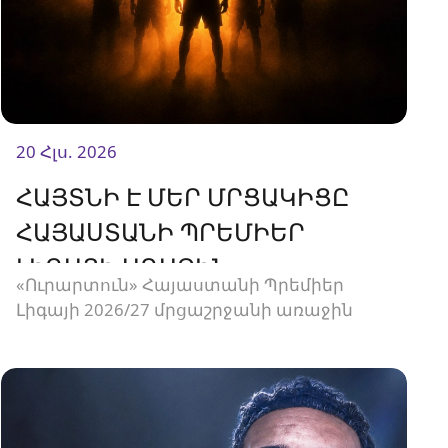
20 Հլս. 2026
ՀԱՅՏՆԻ Է ՄԵՐ ՄՐՑԱԿԻՑԸ
ՀԱՅԱՍՏԱՆԻ ՊՐԵՄԻԵՐ
ԼԻԳԱՅԻ ԱՌԱՋԻՆ
«Ուրարտուն» Հայաստանի Պրեմիեր
ՄՐՑԱՓՈՒԼՈՒՄ
Լիգայի 2026/27 մրցաշրջանի առաջին
տուրում կմրցի Փյունիկի հետ։
Հանդիպումը կկայանա օգոստոսի 2-ին
«Ուրարտու» մարզադաշտում։