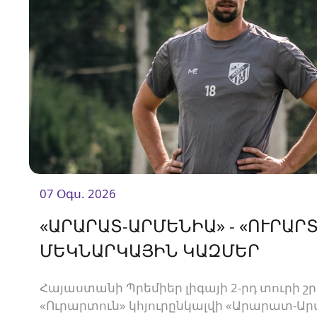
07 Օգս. 2026
«ԱՐԱՐԱՏ-ԱՐՄԵՆԻԱ» - «ՈՒՐԱՐՏ
ՄԵԿՆԱՐԿԱՅԻՆ ԿԱԶՄԵՐ
Հայաստանի Պրեմիեր լիգայի 2-րդ տուրի շ
«Ուրարտուն» կհյուրընկալվի «Արարատ-Ար