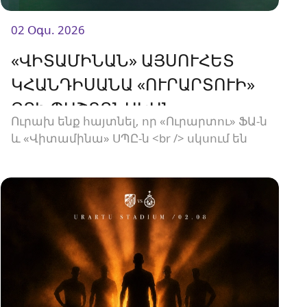
02 Օգս. 2026
«ՎԻՏԱՄԻՆԱՆ» ԱՅՍՈՒՀԵՏ
ԿՀԱՆԴԻՍԱՆԱ «ՈՒՐԱՐՏՈՒԻ»
ՋՐԻ ՊԱՇՏՈՆԱԿԱՆ
Ուրախ ենք հայտնել, որ «Ուրարտու» ՖԱ-ն
ՄԱՏԱԿԱՐԱՐԸ
և «Վիտամինա» ՍՊԸ-ն <br /> սկսում են
նոր համագործակցություն: