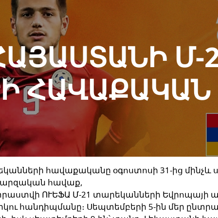
ՀԱՅԱՍՏԱՆԻ Մ-2
Ի ՀԱՎԱՔԱԿԱՆ
կանների հավաքականը օգոստոսի 31-ից մինչև ս
մարզական հավաք,
տրաստվի ՈՒԵՖԱ Մ-21 տարեկանների Եվրոպայի 
րկու հանդիպմանը։ Սեպտեմբերի 5-ին մեր ընտ