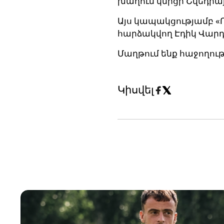
խաղում կմրցի Շվեդիա
Այս կապակցությամբ 
հարձակվող Էդիկ Վար
Մաղթում ենք հաջողու
Կիսվել