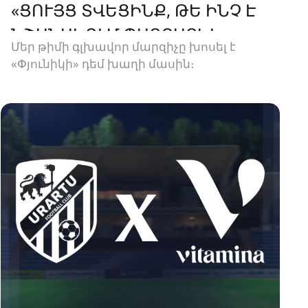
«ՑՈՒՅՑ ՏՎԵՑԻՆՔ, ԹԵ ԻՆՉ Է
ՆՇԱՆԱԿՈՒՄ ՊԱՅՔԱՐԵԼ»
Մեր թիմի գլխավոր մարզիչը խոսել է
«Փյունիկի» դեմ խաղի մասին։