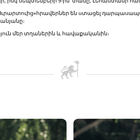
յի, իսկ սեպտեմբերի 9-ին՝ տանը, Լեհաստանի հ
«Ուրարտուից»հրավերներ են ստացել դարպասապ
դանյանը։
թյուն մեր տղաներին և հավաքականին։