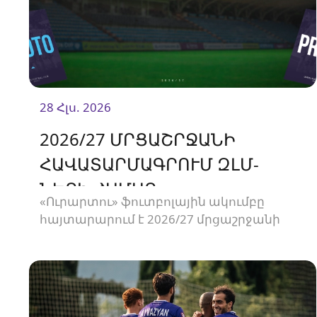
28 Հլս. 2026
2026/27 ՄՐՑԱՇՐՋԱՆԻ
ՀԱՎԱՏԱՐՄԱԳՐՈՒՄ ԶԼՄ-
ՆԵՐԻ ՀԱՄԱՐ
«Ուրարտու» ֆուտբոլային ակումբը
հայտարարում է 2026/27 մրցաշրջանի
Հայաստանի Պրեմիեր լիգայի
հանդիպումների համար ԶԼՄ-ների
հավատարմագրման մեկնարկի մասին։