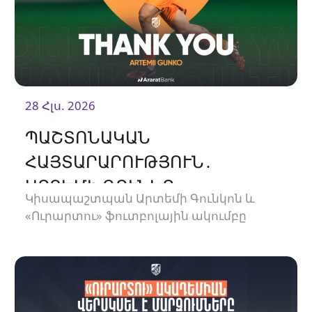
28 Հլս. 2026
ՊԱՇՏՈՆԱԿԱՆ
ՀԱՅՏԱՐԱՐՈՒԹՅՈՒՆ․
ԱՐՏԵՄԻ ԳՈՒՆԿՈ
Կիսապաշտպան Արտեմի Գունկոն և
«Ուրարտու» ֆուտբոլային ակումբը
երկկողմանի համաձայնությամբ խզել են
կողմերի միջև պայմանագիրը: