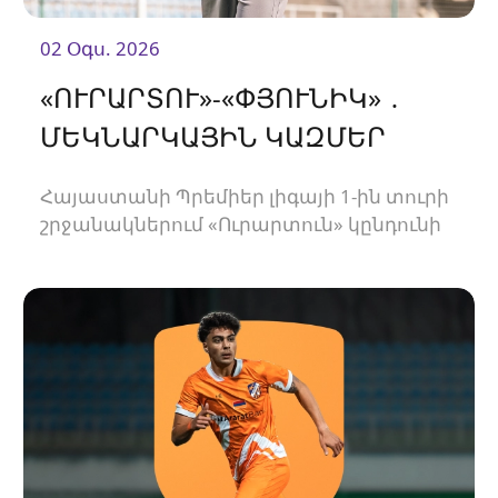
02 Օգս. 2026
«ՈՒՐԱՐՏՈՒ»-«ՓՅՈՒՆԻԿ» ․
ՄԵԿՆԱՐԿԱՅԻՆ ԿԱԶՄԵՐ
Հայաստանի Պրեմիեր լիգայի 1-ին տուրի
շրջանակներում «Ուրարտուն» կընդունի
«Փյունիկին»։ Հանդիպումը կկայանա
21։00-ին։<br />