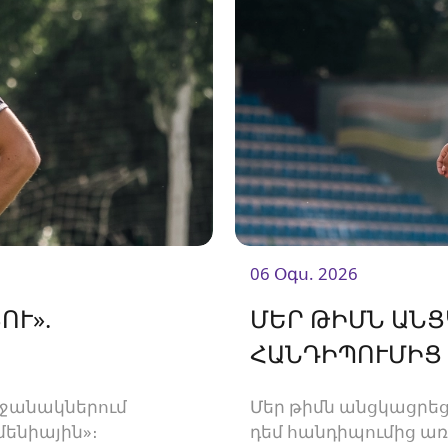
06 Օգս. 2026
ՈՒ».
ՄԵՐ ԹԻՄՆ ԱՆ
ՀԱՆԴԻՊՈՒՄԻՑ
րջանակներում
Մեր թիմն անցկացրեց
մենիային»։
դեմ հանդիպումից ա