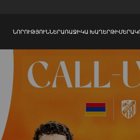
ՆՈՐՈՒԹՅՈՒՆՆԵՐ
ԱՌԱՋԻԿԱ ԽԱՂԵՐ
ԹԻՄԵՐ
ԱԿ