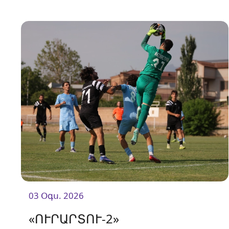
Հանդիպումը կկայանա 19։00-ին։
03 Օգս. 2026
«ՈՒՐԱՐՏՈՒ-2»