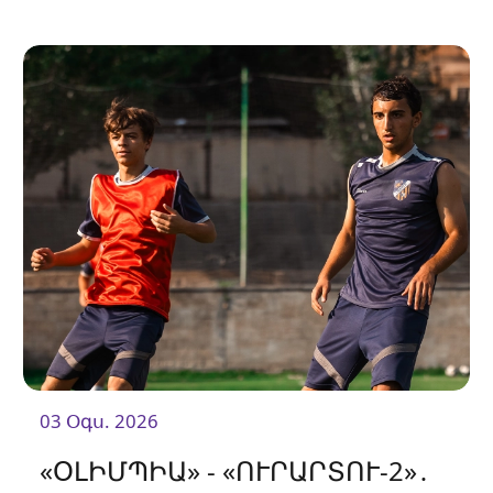
03 Օգս. 2026
«ՕԼԻՄՊԻԱ» - «ՈՒՐԱՐՏՈՒ-2»․