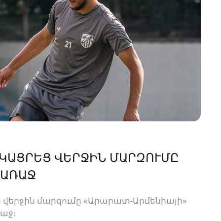
ՑԿԱՑՐԵՑ ՎԵՐՋԻՆ ՄԱՐԶՈՒՄԸ
 ԱՌԱՋ
 վերջին մարզումը «Արարատ-Արմենիայի»
ռաջ։