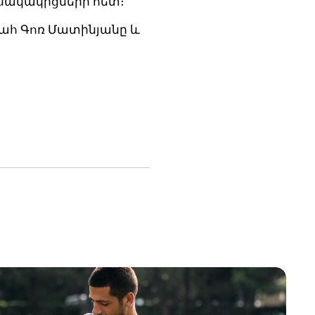
ասակակիցների հետ։
ահ Գոռ Մատինյանը և