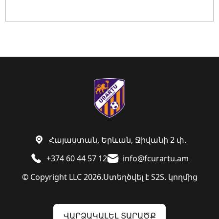
Հայաստան, Երևան, Ջիվանի 2 փ.
+374 60 44 57 12
info@fcurartu.am
© Copyright LLC 2026.
Ստեղծվել է
S2S. կողմից
ՎԱՐՁԱԿԱԼԵԼ ՏԱՐԱԾՔ