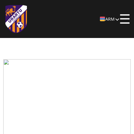
☰
ARM