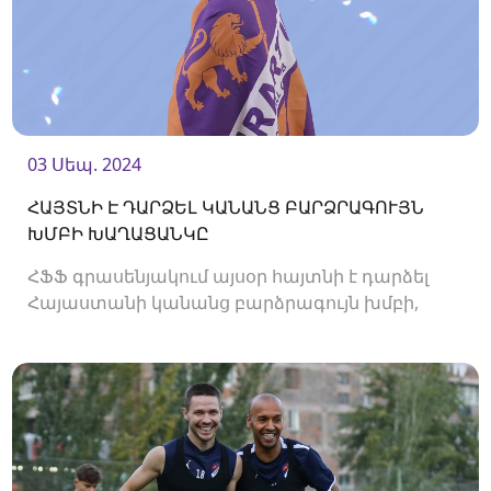
03 Սեպ. 2024
ՀԱՅՏՆԻ Է ԴԱՐՁԵԼ ԿԱՆԱՆՑ ԲԱՐՁՐԱԳՈՒՅՆ
ԽՄԲԻ ԽԱՂԱՑԱՆԿԸ
ՀՖՖ գրասենյակում այսօր հայտնի է դարձել
Հայաստանի կանանց բարձրագույն խմբի,
2024/25 թթ․ առաջնության խաղացանկը։