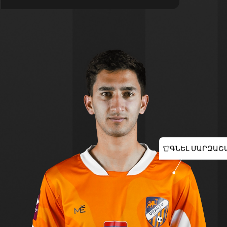
ԳՆԵԼ ՄԱՐԶԱՇ