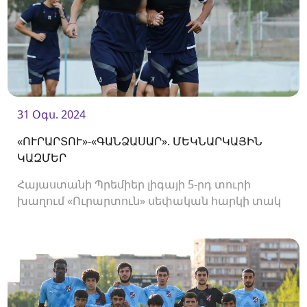
31 Օգս. 2024
«ՈՒՐԱՐՏՈՒ»-«ԳԱՆՁԱՍԱՐ». ՄԵԿՆԱՐԿԱՅԻՆ
ԿԱԶՄԵՐ
Հայաստանի Պրեմիեր լիգայի 5-րդ տուրի
խաղում «Ուրարտուն» սեփական հարկի տակ
կընդունի «Գանձասարին»։ Հանդիպումը
կկայանա «Ուրարտու» ստադիոնում և
կմեկնարկի 19։00-ին։