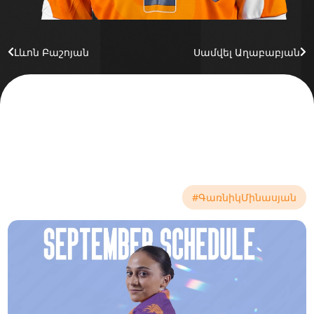
Լևոն Բաշոյան
Սամվել Աղաբաբյան
#ԳառնիկՄինասյան