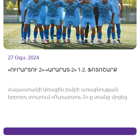
27 Օգս. 2024
«ՈՒՐԱՐՏՈՒ 2»-«ԱՐԱՐԱՏ-2» 1-2. ՖՈՏՈՇԱՐՔ
Հայաստանի Առաջին խմբի առաջնության
երրորդ տուրում «Ուրարտու-2»-ը տանը մրցեց
«Արարատ-2»-ի հետ և պարտվեց 1-2 հաշվով։