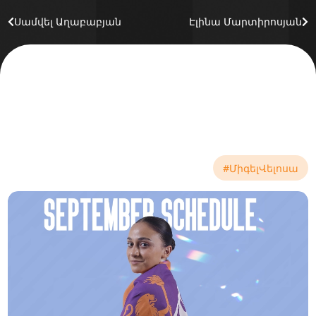
Սամվել Աղաբաբյան
Էլինա Մարտիրոսյան
#ՄիգելՎելոսա