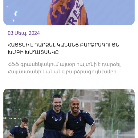
03 Սեպ. 2024
ՀԱՅՏՆԻ Է ԴԱՐՁԵԼ ԿԱՆԱՆՑ ԲԱՐՁՐԱԳՈՒՅՆ
ԽՄԲԻ ԽԱՂԱՑԱՆԿԸ
ՀՖՖ գրասենյակում այսօր հայտնի է դարձել
Հայաստանի կանանց բարձրագույն խմբի,
2024/25 թթ․ առաջնության խաղացանկը։