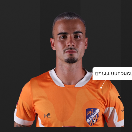
ԳՆԵԼ ՄԱՐԶԱՇ