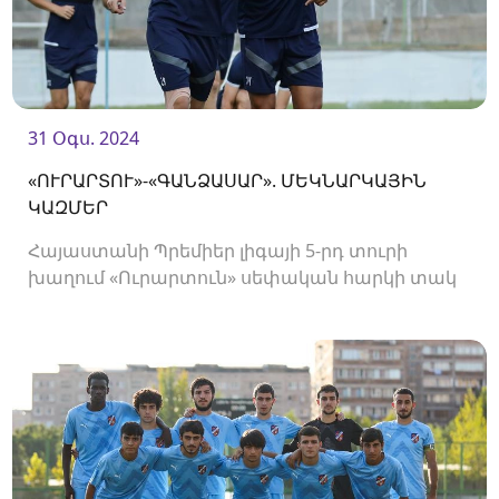
31 Օգս. 2024
«ՈՒՐԱՐՏՈՒ»-«ԳԱՆՁԱՍԱՐ». ՄԵԿՆԱՐԿԱՅԻՆ
ԿԱԶՄԵՐ
Հայաստանի Պրեմիեր լիգայի 5-րդ տուրի
խաղում «Ուրարտուն» սեփական հարկի տակ
կընդունի «Գանձասարին»։ Հանդիպումը
կկայանա «Ուրարտու» ստադիոնում և
կմեկնարկի 19։00-ին։