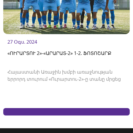
27 Օգս. 2024
«ՈՒՐԱՐՏՈՒ 2»-«ԱՐԱՐԱՏ-2» 1-2. ՖՈՏՈՇԱՐՔ
Հայաստանի Առաջին խմբի առաջնության
երրորդ տուրում «Ուրարտու-2»-ը տանը մրցեց
«Արարատ-2»-ի հետ և պարտվեց 1-2 հաշվով։