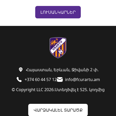
ԼՈՒՍԱՆԿԱՐՆԵՐ
Հայաստան, Երևան, Ջիվանի 2 փ.
+374 60 44 57 12
info@fcurartu.am
© Copyright LLC 2026.
Ստեղծվել է
S2S. կողմից
ՎԱՐՁԱԿԱԼԵԼ ՏԱՐԱԾՔ