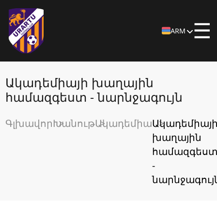
☰
ARM
Ակադեմիայի խաղային
համազգեստ - նարնջագույն
Գլխավոր
Խանութ
Ակադեմիա
Ակադեմիայ
խաղային
համազգես
-
նարնջագույ