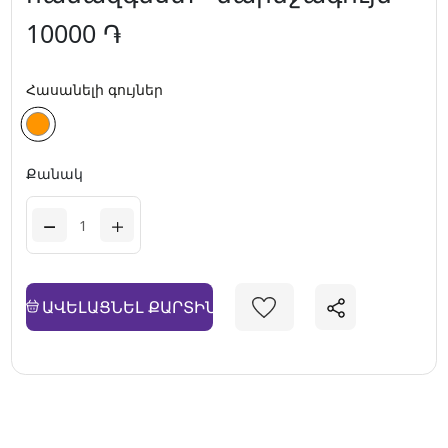
10000 ֏
Հասանելի գույներ
Քանակ
ԱՎԵԼԱՑՆԵԼ ՔԱՐՏԻՆ