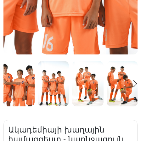
Ակադեմիայի խաղային
համազգեստ - նարնջագույն