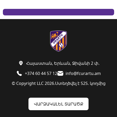
Հայաստան, Երևան, Ջիվանի 2 փ.
+374 60 44 57 12
info@fcurartu.am
© Copyright LLC 2026.
Ստեղծվել է
S2S. կողմից
ՎԱՐՁԱԿԱԼԵԼ ՏԱՐԱԾՔ