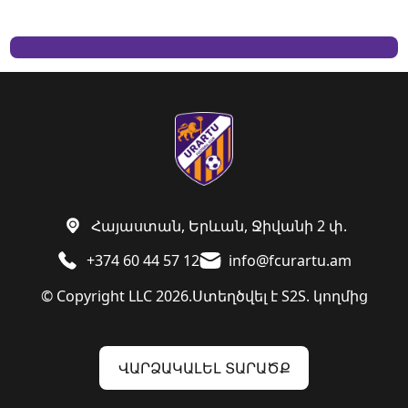
Հայաստան, Երևան, Ջիվանի 2 փ.
+374 60 44 57 12
info@fcurartu.am
© Copyright LLC 2026.
Ստեղծվել է
S2S. կողմից
ՎԱՐՁԱԿԱԼԵԼ ՏԱՐԱԾՔ