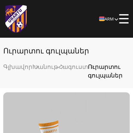
☰
ARM
Ուրարտու գուլպաներ
Գլխավոր
Խանութ
Հագուստ
Ուրարտու
գուլպաներ