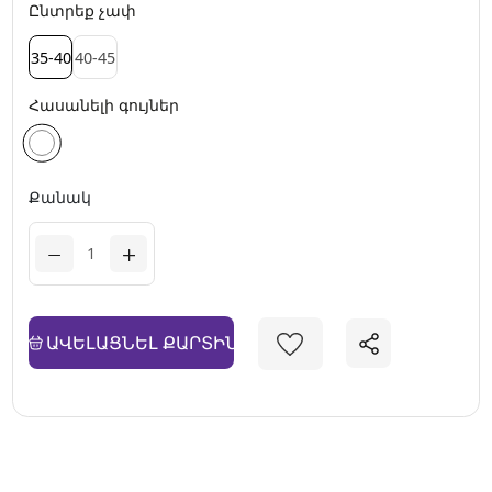
Ընտրեք չափ
35-40
40-45
Հասանելի գույներ
Քանակ
ԱՎԵԼԱՑՆԵԼ ՔԱՐՏԻՆ