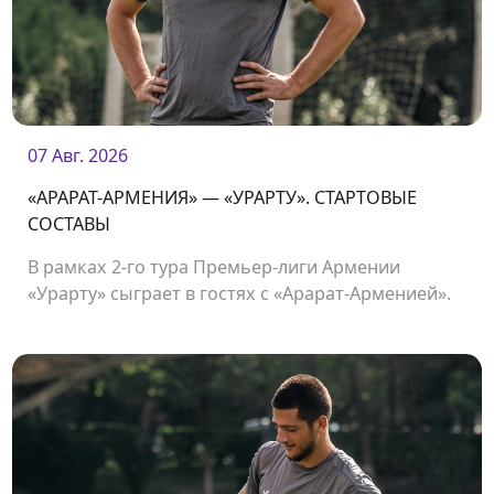
07 Авг. 2026
«АРАРАТ-АРМЕНИЯ» — «УРАРТУ». СТАРТОВЫЕ
СОСТАВЫ
В рамках 2-го тура Премьер-лиги Армении
«Урарту» сыграет в гостях с «Арарат-Арменией».
Начало матча в 19:00.