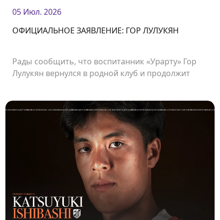
05 Июл. 2026
ОФИЦИАЛЬНОЕ ЗАЯВЛЕНИЕ: ГОР ЛУЛУКЯН
Рады сообщить, что воспитанник «Урарту» Гор
Лулукян вернулся в родной клуб и продолжит
свою карьеру в «Урарту».