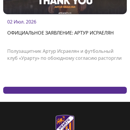
02 Июл. 2026
ОФИЦИАЛЬНОЕ ЗАЯВЛЕНИЕ: АРТУР ИСРАЕЛЯН
Полузащитник Артур Исраелян и футбольный
клуб «Урарту» по обоюдному согласию расторгли
контракт.