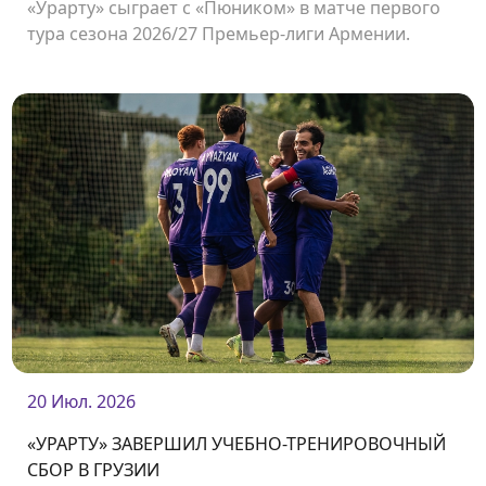
«Урарту» сыграет с «Пюником» в матче первого
тура сезона 2026/27 Премьер-лиги Армении.
Встреча состоится 2 августа на стадионе
«Урарту».
20 Июл. 2026
«УРАРТУ» ЗАВЕРШИЛ УЧЕБНО-ТРЕНИРОВОЧНЫЙ
СБОР В ГРУЗИИ