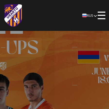
☰
RUS