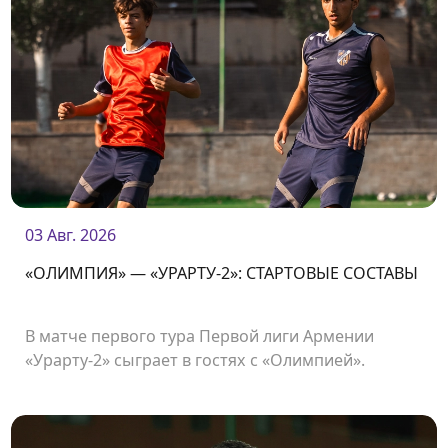
03 Авг. 2026
«ОЛИМПИЯ» — «УРАРТУ-2»: СТАРТОВЫЕ СОСТАВЫ
В матче первого тура Первой лиги Армении
«Урарту-2» сыграет в гостях с «Олимпией».