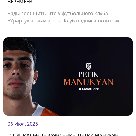
ВЕРЕМЕЕВ
Рады сообщить, что у футбольного клуба
«Урарту» новый игрок. Клуб подписал контракт с
защитником Владиславом Веремеевым.<br />
06 Июл. 2026
ОФИЦИАЛЬНОЕ ЗАЯВЛЕНИЕ: ПЕТИК МАНУКЯН