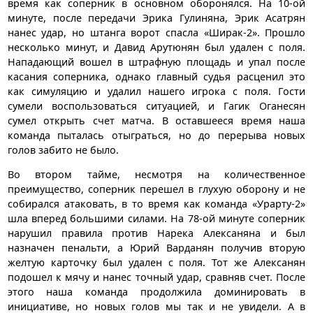
время как соперник в основном оборонялся. На 10-ой
минуте, после передачи Эрика Гулиняна, Эрик Асатрян
нанес удар, но штанга ворот спасла «Ширак-2». Прошло
несколько минут, и Давид Арутюнян был удален с поля.
Нападающий вошел в штрафную площадь и упал после
касания соперника, однако главный судья расценил это
как симуляцию и удалил нашего игрока с поля. Гости
сумели воспользоваться ситуацией, и Гагик Оганесян
сумел открыть счет матча. В оставшееся время наша
команда пыталась отыграться, но до перерыва новых
голов забито не было.
Во втором тайме, несмотря на количественное
преимущество, соперник перешел в глухую оборону и не
собирался атаковать, в то время как команда «Урарту-2»
шла вперед большими силами. На 78-ой минуте соперник
нарушил правила против Нарека Алексаняна и был
назначен пенальти, а Юрий Варданян получив вторую
желтую карточку был удален с поля. Тот же Алексанян
подошел к мячу и нанес точный удар, сравняв счет. После
этого наша команда продолжила доминировать в
инициативе, но новых голов мы так и не увидели. А в