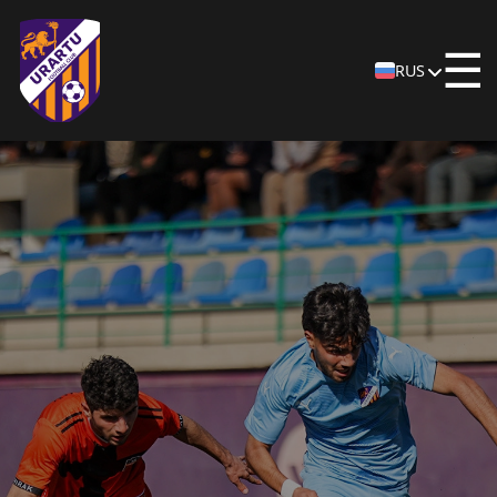
☰
RUS