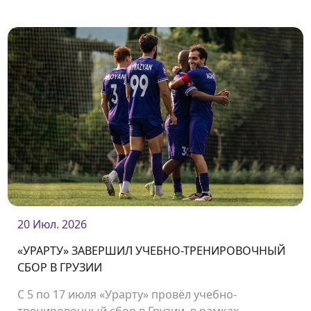
Встреча состоится 2 августа на стадионе
«Урарту».
20 Июл. 2026
«УРАРТУ» ЗАВЕРШИЛ УЧЕБНО-ТРЕНИРОВОЧНЫЙ
СБОР В ГРУЗИИ
С 5 по 17 июля «Урарту» провёл учебно-