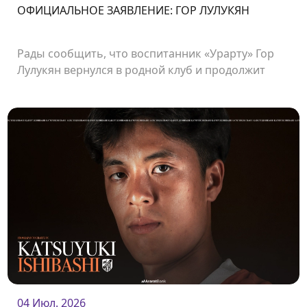
ОФИЦИАЛЬНОЕ ЗАЯВЛЕНИЕ: ГОР ЛУЛУКЯН
Рады сообщить, что воспитанник «Урарту» Гор
Лулукян вернулся в родной клуб и продолжит
свою карьеру в «Урарту».
04 Июл. 2026