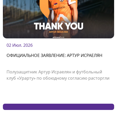
02 Июл. 2026
ОФИЦИАЛЬНОЕ ЗАЯВЛЕНИЕ: АРТУР ИСРАЕЛЯН
Полузащитник Артур Исраелян и футбольный
клуб «Урарту» по обоюдному согласию расторгли
контракт.