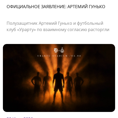
ОФИЦИАЛЬНОЕ ЗАЯВЛЕНИЕ: АРТЕМИЙ ГУНЬКО
Полузащитник Артемий Гунько и футбольный
клуб «Урарту» по взаимному согласию расторгли
контракт.