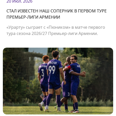
20 Июл. 2026
СТАЛ ИЗВЕСТЕН НАШ СОПЕРНИК В ПЕРВОМ ТУРЕ
ПРЕМЬЕР-ЛИГИ АРМЕНИИ
«Урарту» сыграет с «Пюником» в матче первого
тура сезона 2026/27 Премьер-лиги Армении.
Встреча состоится 2 августа на стадионе
«Урарту».