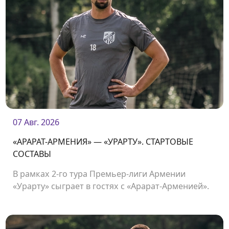
07 Авг. 2026
«АРАРАТ-АРМЕНИЯ» — «УРАРТУ». СТАРТОВЫЕ
СОСТАВЫ
В рамках 2-го тура Премьер-лиги Армении
«Урарту» сыграет в гостях с «Арарат-Арменией».
Начало матча в 19:00.