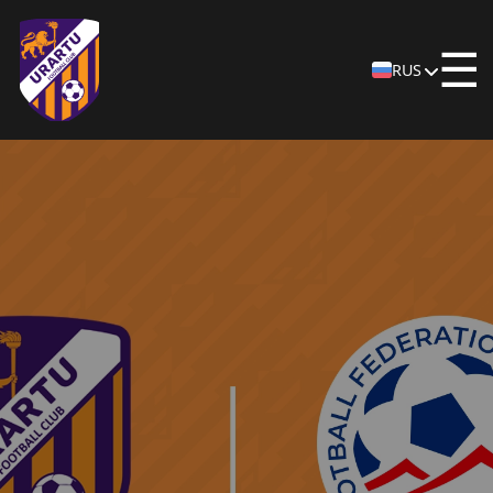
☰
RUS