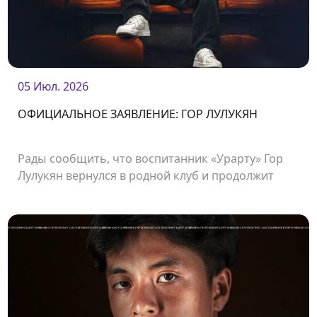
05 Июл. 2026
ОФИЦИАЛЬНОЕ ЗАЯВЛЕНИЕ: ГОР ЛУЛУКЯН
Рады сообщить, что воспитанник «Урарту» Гор
Лулукян вернулся в родной клуб и продолжит
свою карьеру в «Урарту».