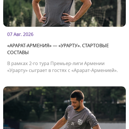
07 Авг. 2026
«АРАРАТ-АРМЕНИЯ» — «УРАРТУ». СТАРТОВЫЕ
СОСТАВЫ
В рамках 2-го тура Премьер-лиги Армении
«Урарту» сыграет в гостях с «Арарат-Арменией».
Начало матча в 19:00.