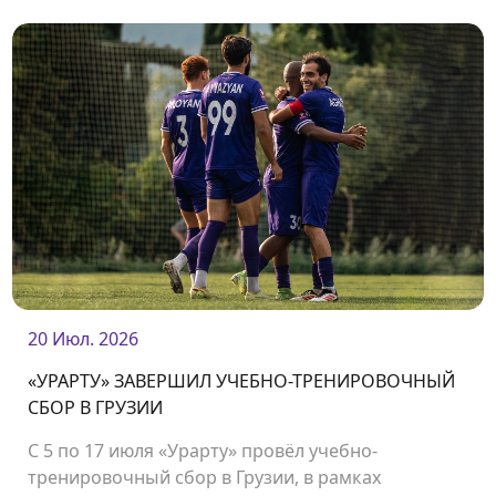
«Урарту».
20 Июл. 2026
«УРАРТУ» ЗАВЕРШИЛ УЧЕБНО-ТРЕНИРОВОЧНЫЙ
СБОР В ГРУЗИИ
С 5 по 17 июля «Урарту» провёл учебно-
тренировочный сбор в Грузии, в рамках