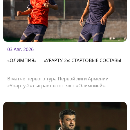
03 Авг. 2026
«ОЛИМПИЯ» — «УРАРТУ-2»: СТАРТОВЫЕ СОСТАВЫ
В матче первого тура Первой лиги Армении
«Урарту-2» сыграет в гостях с «Олимпией».