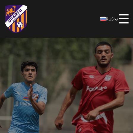
☰
RUS