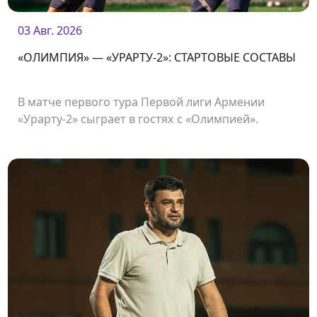
03 Авг. 2026
«ОЛИМПИЯ» — «УРАРТУ-2»: СТАРТОВЫЕ СОСТАВЫ
В матче первого тура Первой лиги Армении
«Урарту-2» сыграет в гостях с «Олимпией».