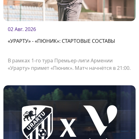
02 Авг. 2026
«УРАРТУ» - «ПЮНИК»: СТАРТОВЫЕ СОСТАВЫ
В рамках 1-го тура Премьер-лиги Армении
«Урарту» примет «Пюник». Матч начнётся в 21:00.