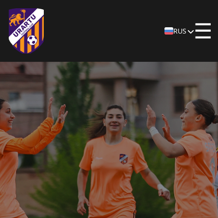
☰
RUS