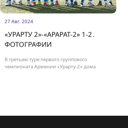
27 Авг. 2024
«УРАРТУ 2»-«АРАРАТ-2» 1-2․
ФОТОГРАФИИ
В третьем туре первого группового
чемпионата Армении «Урарту-2» дома
встретился с «Араратом-2» и проиграл со
счетом 1:2.