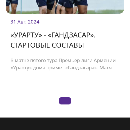
31 Авг. 2024
«УРАРТУ» - «ГАНДЗАСАР».
СТАРТОВЫЕ СОСТАВЫ
В матче пятого тура Премьер-лиги Армении
«Урарту» дома примет «Гандзасара». Матч
состоится на стадионе «Урарту» и начнется в
19:00.