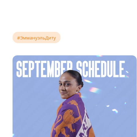
#ЭммануэльДиту