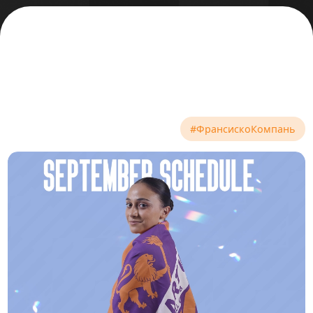
#ФрансискоКомпань