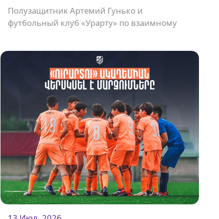
Полузащитник Артемий Гунько и
футбольный клуб «Урарту» по взаимному
согласию расторгли контракт.
13 Июл. 2026