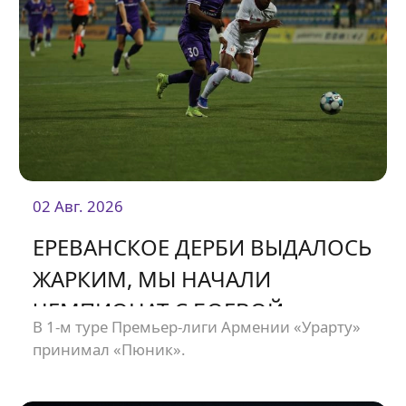
02 Авг. 2026
ЕРЕВАНСКОЕ ДЕРБИ ВЫДАЛОСЬ
ЖАРКИМ, МЫ НАЧАЛИ
ЧЕМПИОНАТ С БОЕВОЙ
В 1-м туре Премьер-лиги Армении «Урарту»
НИЧЬЕЙ
принимал «Пюник».