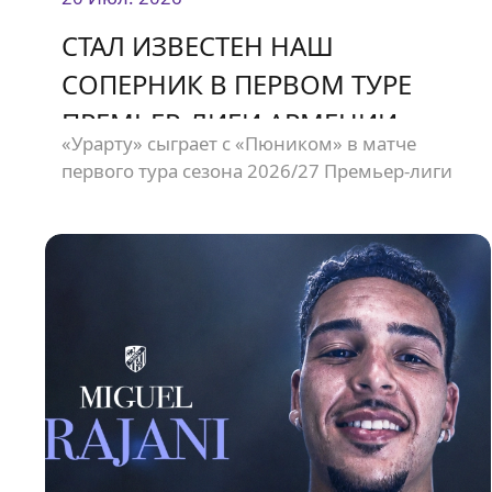
СТАЛ ИЗВЕСТЕН НАШ
СОПЕРНИК В ПЕРВОМ ТУРЕ
ПРЕМЬЕР-ЛИГИ АРМЕНИИ
«Урарту» сыграет с «Пюником» в матче
первого тура сезона 2026/27 Премьер-лиги
Армении. Встреча состоится 2 августа на
стадионе «Урарту».