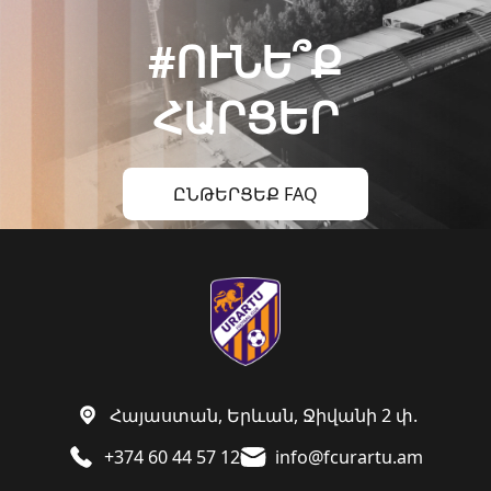
#ՈՒՆԵ՞Ք
ՀԱՐՑԵՐ
ԸՆԹԵՐՑԵՔ FAQ
Հայաստան, Երևան, Ջիվանի 2 փ.
+374 60 44 57 12
info@fcurartu.am