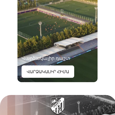
Վարձակալիր դաշտ
ՎԱՐՁԱԿԱԼԻՐ ՀԻՄԱ