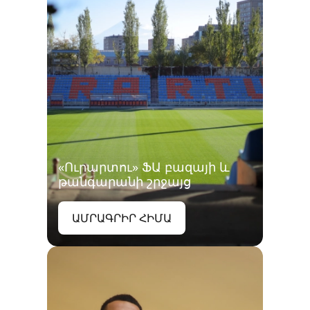
«Ուրարտու» ՖԱ բազայի և
թանգարանի շրջայց
ԱՄՐԱԳՐԻՐ ՀԻՄԱ