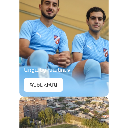
Առցանց խանութ
ԳՆԵԼ ՀԻՄԱ