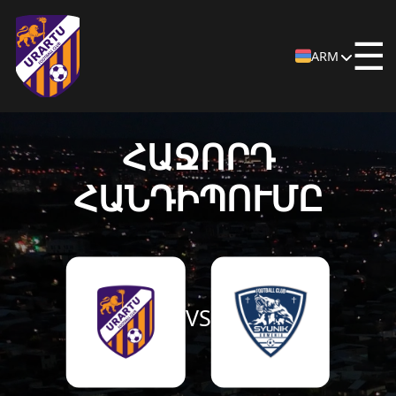
☰
ARM
ՀԱՋՈՐԴ
ՀԱՆԴԻՊՈՒՄԸ
VS