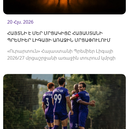
20 Հլս. 2026
ՀԱՅՏՆԻ Է ՄԵՐ ՄՐՑԱԿԻՑԸ ՀԱՅԱՍՏԱՆԻ
ՊՐԵՄԻԵՐ ԼԻԳԱՅԻ ԱՌԱՋԻՆ ՄՐՑԱՓՈՒԼՈՒՄ
«Ուրարտուն» Հայաստանի Պրեմիեր Լիգայի
2026/27 մրցաշրջանի առաջին տուրում կմրցի
Փյունիկի հետ։ Հանդիպումը կկայանա
օգոստոսի 2-ին «Ուրարտու» մարզադաշտում։