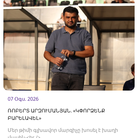
07 Օգս. 2026
ՌՈԲԵՐՏ ԱՐԶՈՒՄԱՆՅԱՆ. «ԿՓՈՐՁԵՆՔ
ԲԱՐԵԼԱՎԵԼ»
Մեր թիմի գլխավոր մարզիչը խոսել է խաղի
մասին։<br />