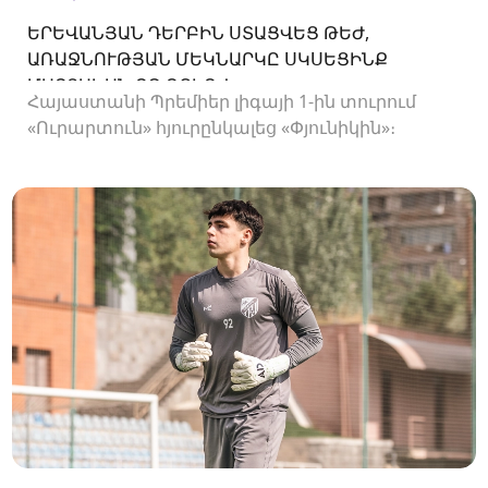
ԵՐԵՎԱՆՅԱՆ ԴԵՐԲԻՆ ՍՏԱՑՎԵՑ ԹԵԺ,
ԱՌԱՋՆՈՒԹՅԱՆ ՄԵԿՆԱՐԿԸ ՍԿՍԵՑԻՆՔ
ՄԱՐՏԱԿԱՆ ՈՉ-ՈՔԻՈՎ
Հայաստանի Պրեմիեր լիգայի 1-ին տուրում
«Ուրարտուն» հյուրընկալեց «Փյունիկին»։