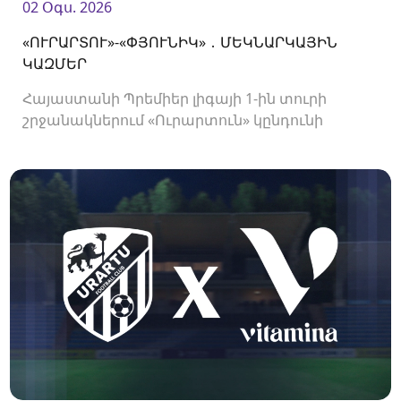
02 Օգս. 2026
«ՈՒՐԱՐՏՈՒ»-«ՓՅՈՒՆԻԿ» ․ ՄԵԿՆԱՐԿԱՅԻՆ
ԿԱԶՄԵՐ
Հայաստանի Պրեմիեր լիգայի 1-ին տուրի
շրջանակներում «Ուրարտուն» կընդունի
«Փյունիկին»։ Հանդիպումը կկայանա 21։00-
ին։<br />