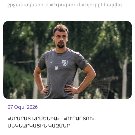
շրջանակներում «Ուրարտուն» հյուրընկալվեց
«Արարատ-Արմենիային»։
07 Օգս. 2026
«ԱՐԱՐԱՏ-ԱՐՄԵՆԻԱ» - «ՈՒՐԱՐՏՈՒ».
ՄԵԿՆԱՐԿԱՅԻՆ ԿԱԶՄԵՐ