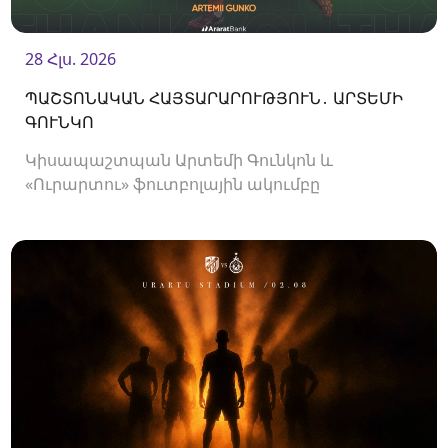
28 Հլս. 2026
ՊԱՇՏՈՆԱԿԱՆ ՀԱՅՏԱՐԱՐՈՒԹՅՈՒՆ․ ԱՐՏԵՄԻ
ԳՈՒՆԿՈ
Կիսապաշտպան Արտեմի Գունկոն և
«Ուրարտու» ֆուտբոլային ակումբը
երկկողմանի համաձայնությամբ խզել են
կողմերի միջև պայմանագիրը: