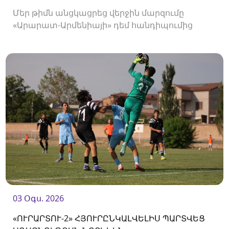
Մեր թիմն անցկացրեց վերջին մարզումը
«Արարատ-Արմենիայի» դեմ հանդիպումից
առաջ։
03 Օգս. 2026
«ՈՒՐԱՐՏՈՒ-2» ՀՅՈՒՐԸՆԿԱԼՎԵԼԻՍ ՊԱՐՏՎԵՑ