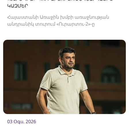
ԿԱԶՄԵՐ
Հայաստանի Առաջին խմբի առաջնության
անդրանիկ տուրում «Ուրարտու-2»-ը
կհյուրընկալվի «Օլիմպիային»։
03 Օգս. 2026