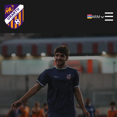
☰
ARM