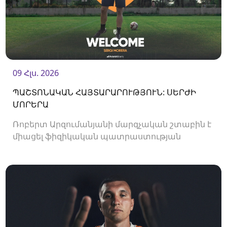
09 Հլս. 2026
ՊԱՇՏՈՆԱԿԱՆ ՀԱՅՏԱՐԱՐՈՒԹՅՈՒՆ: ՍԵՐԺԻ
ՄՈՐԵՐԱ
Ռոբերտ Արզումանյանի մարզչական շտաբին է
միացել ֆիզիկական պատրաստության
մարզիչ Սերժի Մորերան: