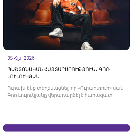
05 Հլս. 2026
ՊԱՇՏՈՆԱԿԱՆ ՀԱՅՏԱՐԱՐՈՒԹՅՈՒՆ․ ԳՈՌ
ԼՈՒԼՈՒԿՅԱՆ
Ուրախ ենք տեղեկացնել, որ «Ուրարտուի» սան
Գոռ Լուլուկյանը վերադարձել է հարազատ
ակումբ և եյութները կշարունակի
«Ուրարտուում»: