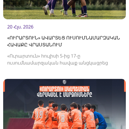
20 Հլս. 2026
«ՈՒՐԱՐՏՈՒՆ» ԱՎԱՐՏԵՑ ՈՒՍՈՒՄՆԱՄԱՐԶԱԿԱՆ
ՀԱՎԱՔԸ ՎՐԱՍՏԱՆՈՒՄ
«Ուրարտուն» հուլիսի 5-ից 17-ը
ուսումնամարզական հավաք անցկացրեց
Վրաստանում, որի շրջանակներում
անցկացրեց մի քանի ընկերական հանդիպում: