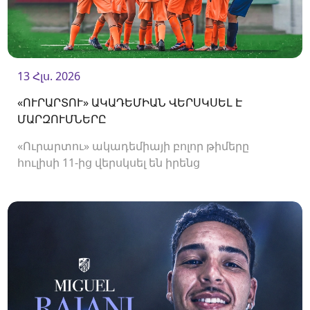
13 Հլս. 2026
«ՈՒՐԱՐՏՈՒ» ԱԿԱԴԵՄԻԱՆ ՎԵՐՍԿՍԵԼ Է
ՄԱՐԶՈՒՄՆԵՐԸ
«Ուրարտու» ակադեմիայի բոլոր թիմերը
հուլիսի 11-ից վերսկսել են իրենց
մարզումները<br />