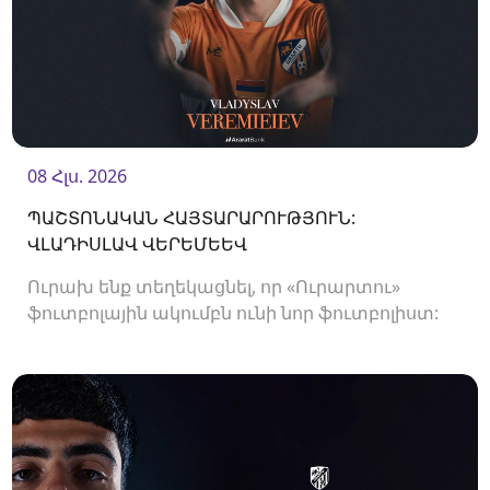
08 Հլս. 2026
ՊԱՇՏՈՆԱԿԱՆ ՀԱՅՏԱՐԱՐՈՒԹՅՈՒՆ:
ՎԼԱԴԻՍԼԱՎ ՎԵՐԵՄԵԵՎ
Ուրախ ենք տեղեկացնել, որ «Ուրարտու»
ֆուտբոլային ակումբն ունի նոր ֆուտբոլիստ:
Ակումբը պայմանագիր է ստորագրել
պաշտպան Վլադիսլավ Վերեմեևի հետ:<br />