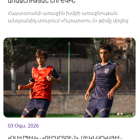
ԱՌԱՋՆՈՒԹՅԱՆ ՆՈՐԵԿԻՆ
Հայաստանի առաջին խմբի առաջնութան
անդրանիկ տուրում «Ուրարտու-2» թիմը մրցեց
առաջնության նորեկ «Օլիմպիայի» դեմ։
03 Օգս. 2026
«ՕԼԻՄՊԻԱ» - «ՈՒՐԱՐՏՈՒ-2»․ՄԵԿՆԱՐԿԱՅԻՆ