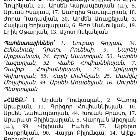
Ղուլինյան, 21․ Արսեն Կարապետյան (ա), 5․
Արման Իսայան, 17․ Սարգիս Գասպարյան, 18․
Ժորա Դադամյան, 30․ Արմեն Առաքելյան, 3․
Հայկազ Եղիազարյան, 6․ Գոռ Մանուկյան, 19․
Էրիկ Օթարյան, 13․ Աշոտ Ոսկանյան
Պահեստայիններ՝
1․ Նուբար Գիշյան, 34․
Էմմանուել Դիտու Բուենսի, 9․ Նարեկ
Ալեքսանյան, 24․ Էրիկ Ասատրյան, 50․ Կարեն
Ղազարյան, 52․ Վահե Հովհաննիսյան, 7․
Դավիթ Հովհաննիսյան, 23․ Արկադի
Գրիգորյան, 55․ Հայկ Սիմոնյան, 25․ Սամվել
Մովսիսյան, 99․ Արսեն Առաքելյան, 16․ Սուրեն
Պետրոսյան
«ՀԱՅՔ»՝
1․ Արման Ղուկասյան, 2․ Գևորգ
Արաբյան, 11․ Գրիգոր Հովհաննիսյան, 10․
Արմեն Նահապետյան, 44․ Խուան Բրավո, 17․
Արարատ Չիլինգարյան, 5․ Վարդան Արզոյան
(ա), 99․ Վիլիամս Իպեյե, 77․ Ալբերտ
Դարբինյան, 90․ Վալդո Բիլունգա, 14․ Ալէքս
Քրիշտիան