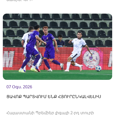
07 Օգս. 2026
ՑԱՎՈՔ ՊԱՐՏՎՈՒՄ ԵՆՔ ՀՅՈՒՐԸՆԿԱԼՎԵԼԻՍ
Հայաստանի Պրեմիեր լիգայի 2-րդ տուրի