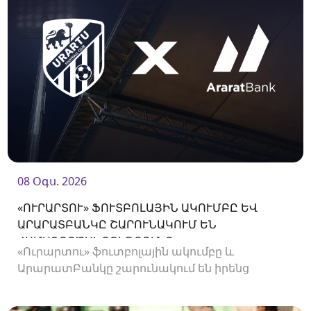
08 Օգս. 2026
«ՈՒՐԱՐՏՈՒ» ՖՈՒՏԲՈԼԱՅԻՆ ԱԿՈՒՄԲԸ ԵՎ
ԱՐԱՐԱՏԲԱՆԿԸ ՇԱՐՈՒՆԱԿՈՒՄ ԵՆ
ՀԱՄԱԳՈՐԾԱԿՑՈՒԹՅՈՒՆԸ
«Ուրարտու» ֆուտբոլային ակումբը և
ԱրարատԲանկը շարունակում են իրենց
համագործակցությունը։