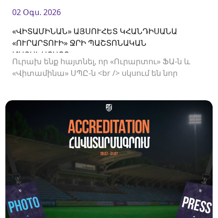
02 Օգս. 2026
«ՎԻՏԱՄԻՆԱՆ» ԱՅՍՈՒՀԵՏ ԿՀԱՆԴԻՍԱՆԱ
«ՈՒՐԱՐՏՈՒԻ» ՋՐԻ ՊԱՇՏՈՆԱԿԱՆ
ՄԱՏԱԿԱՐԱՐԸ
Ուրախ ենք հայտնել, որ «Ուրարտու» ՖԱ-ն և
«Վիտամինա» ՍՊԸ-ն <br /> սկսում են նոր
համագործակցություն: