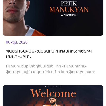
06 Հլս. 2026
ՊԱՇՏՈՆԱԿԱՆ ՀԱՅՏԱՐԱՐՈՒԹՅՈՒՆ: ՊԵՏԻԿ
ՄԱՆՈՒԿՅԱՆ
Ուրախ ենք տեղեկացնել, որ «Ուրարտու»
ֆուտբոլային ակումբն ունի նոր ֆուտբոլիստ:
Ակումբը պայմանագիր է ստորագրել
պաշտպան Պետիկ Մանուկյանի հետ:<br />