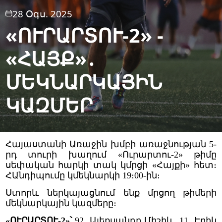
28 Օգս. 2025
«ՈՒՐԱՐՏՈՒ-2» -
«ՀԱՅՔ»․
ՄԵԿՆԱՐԿԱՅԻՆ
ԿԱԶՄԵՐ
Հայաստանի Առաջին խմբի առաջնության 5-
րդ տուրի խաղում «Ուրարտու-2» թիմը
սեփական հարկի տակ կմրցի «Հայքի» հետ։
ՀԱնդիպումը կմեկնարկի 19։00-ին։
Ստորև ներկայացնում ենք մրցող թիմերի
մեկնարկային կազմերը։
«ՈՒՐԱՐՏՈՒ-2»՝
92․ Ալեքսանդր Միշիև, 11․ Էրիկ