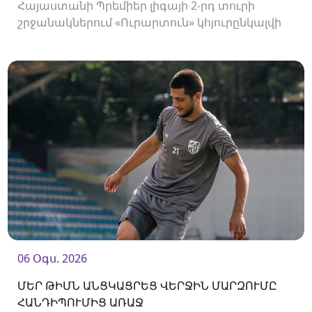
Հայաստանի Պրեմիեր լիգայի 2-րդ տուրի
շրջանակներում «Ուրարտուն» կհյուրընկալվի
«Արարատ-Արմենիային»։ Հանդիպումը
կկայանա 19։00-ին։
06 Օգս. 2026
ՄԵՐ ԹԻՄՆ ԱՆՑԿԱՑՐԵՑ ՎԵՐՋԻՆ ՄԱՐԶՈՒՄԸ
ՀԱՆԴԻՊՈՒՄԻՑ ԱՌԱՋ