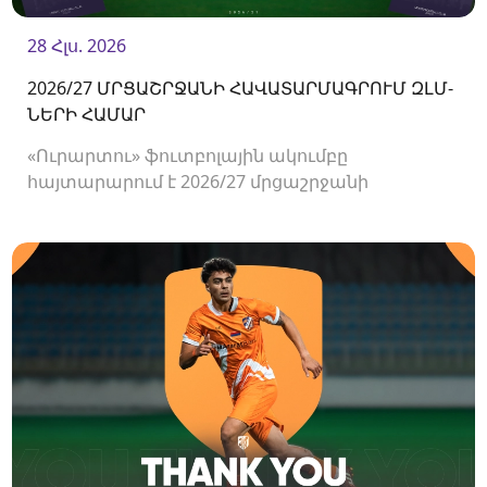
28 Հլս. 2026
2026/27 ՄՐՑԱՇՐՋԱՆԻ ՀԱՎԱՏԱՐՄԱԳՐՈՒՄ ԶԼՄ-
ՆԵՐԻ ՀԱՄԱՐ
«Ուրարտու» ֆուտբոլային ակումբը
հայտարարում է 2026/27 մրցաշրջանի
Հայաստանի Պրեմիեր լիգայի հանդիպումների
համար ԶԼՄ-ների հավատարմագրման
մեկնարկի մասին։