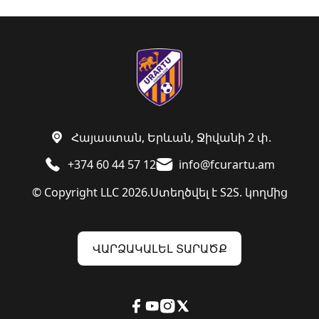
Հայաստան, Երևան, Ջիվանի 2 փ.
+374 60 44 57 12
info@fcurartu.am
© Copyright LLC 2026.
Ստեղծվել է
S2S. կողմից
ՎԱՐՁԱԿԱԼԵԼ ՏԱՐԱԾՔ