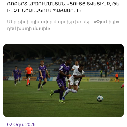
ՌՈԲԵՐՏ ԱՐԶՈՒՄԱՆՅԱՆ. «ՑՈՒՅՑ ՏՎԵՑԻՆՔ, ԹԵ
ԻՆՉ Է ՆՇԱՆԱԿՈՒՄ ՊԱՅՔԱՐԵԼ»
Մեր թիմի գլխավոր մարզիչը խոսել է «Փյունիկի»
դեմ խաղի մասին։
02 Օգս. 2026