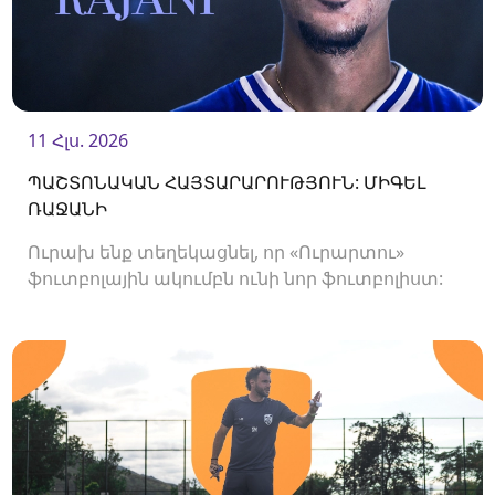
11 Հլս. 2026
ՊԱՇՏՈՆԱԿԱՆ ՀԱՅՏԱՐԱՐՈՒԹՅՈՒՆ: ՄԻԳԵԼ
ՌԱՋԱՆԻ
Ուրախ ենք տեղեկացնել, որ «Ուրարտու»
ֆուտբոլային ակումբն ունի նոր ֆուտբոլիստ:
Ակումբը պայմանագիր է ստորագրել
հարձակվող Միգել Ռաջանիի հետ: