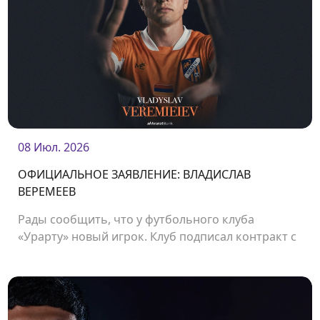
08 Июл. 2026
ОФИЦИАЛЬНОЕ ЗАЯВЛЕНИЕ: ВЛАДИСЛАВ
ВЕРЕМЕЕВ
Рады сообщить, что у футбольного клуба
«Урарту» новый игрок. Клуб подписал контракт с
защитником Владиславом Веремеевым.<br />