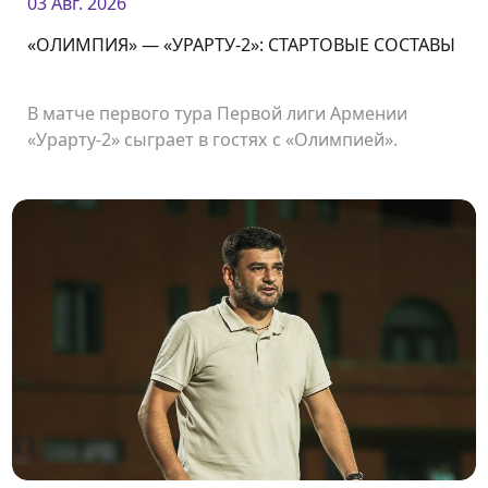
03 Авг. 2026
«ОЛИМПИЯ» — «УРАРТУ-2»: СТАРТОВЫЕ СОСТАВЫ
В матче первого тура Первой лиги Армении
«Урарту-2» сыграет в гостях с «Олимпией».