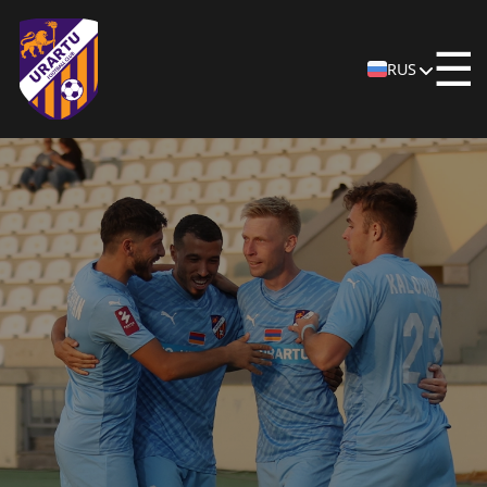
☰
RUS