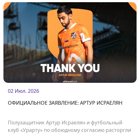
02 Июл. 2026
ОФИЦИАЛЬНОЕ ЗАЯВЛЕНИЕ: АРТУР ИСРАЕЛЯН
Полузащитник Артур Исраелян и футбольный
клуб «Урарту» по обоюдному согласию расторгли
контракт.