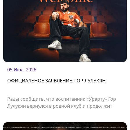
05 Июл. 2026
ОФИЦИАЛЬНОЕ ЗАЯВЛЕНИЕ: ГОР ЛУЛУКЯН
Рады сообщить, что воспитанник «Урарту» Гор
Лулукян вернулся в родной клуб и продолжит
свою карьеру в «Урарту».