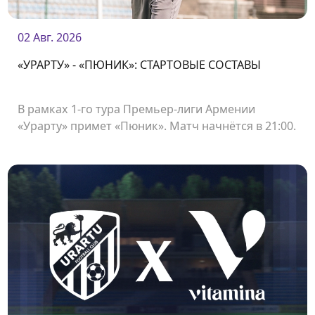
02 Авг. 2026
«УРАРТУ» - «ПЮНИК»: СТАРТОВЫЕ СОСТАВЫ
В рамках 1-го тура Премьер-лиги Армении
«Урарту» примет «Пюник». Матч начнётся в 21:00.