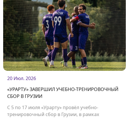
20 Июл. 2026
«УРАРТУ» ЗАВЕРШИЛ УЧЕБНО-ТРЕНИРОВОЧНЫЙ
СБОР В ГРУЗИИ
С 5 по 17 июля «Урарту» провёл учебно-
тренировочный сбор в Грузии, в рамках
которого команда сыграла несколько
товарищеских матчей.<br />