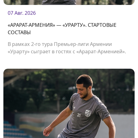
07 Авг. 2026
«АРАРАТ-АРМЕНИЯ» — «УРАРТУ». СТАРТОВЫЕ
СОСТАВЫ
В рамках 2-го тура Премьер-лиги Армении
«Урарту» сыграет в гостях с «Арарат-Арменией».
Начало матча в 19:00.