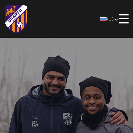
☰
RUS