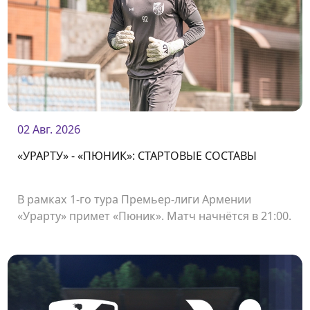
02 Авг. 2026
«УРАРТУ» - «ПЮНИК»: СТАРТОВЫЕ СОСТАВЫ
В рамках 1-го тура Премьер-лиги Армении
«Урарту» примет «Пюник». Матч начнётся в 21:00.