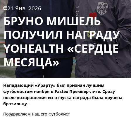
21 Янв. 2026
БРУНО МИШЕЛЬ
ПОЛУЧИЛ НАГРАДУ
YOHEALTH «СЕРДЦЕ
МЕСЯЦА»
Нападающий «Урарту» был признан лучшим
футболистом ноября в Fastex Премьер-лиге. Сразу
после возвращения из отпуска награда была вручена
бразильцу․
Поздравляем нашего футболист