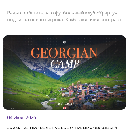
Рады сообщить, что футбольный клуб «Урарту»
подписал нового игрока. Клуб заключил контракт
с японским нападающим Кацуюки Ишибаси.
04 Июл. 2026
«УРАРТУ» ПРОВЕДЁТ УЧЕБНО-ТРЕНИРОВОЧНЫЙ