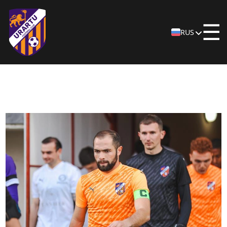
☰
RUS