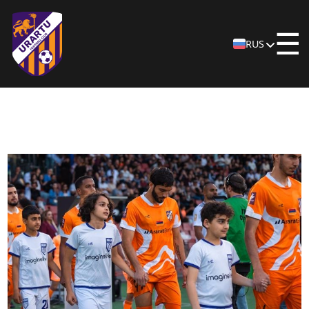
☰
RUS