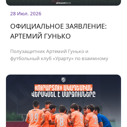
28 Июл. 2026
ОФИЦИАЛЬНОЕ ЗАЯВЛЕНИЕ:
АРТЕМИЙ ГУНЬКО
Полузащитник Артемий Гунько и
футбольный клуб «Урарту» по взаимному
согласию расторгли контракт.