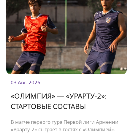
03 Авг. 2026
«ОЛИМПИЯ» — «УРАРТУ-2»:
СТАРТОВЫЕ СОСТАВЫ
В матче первого тура Первой лиги Армении
«Урарту-2» сыграет в гостях с «Олимпией».