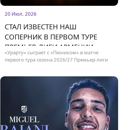
20 Июл. 2026
СТАЛ ИЗВЕСТЕН НАШ
СОПЕРНИК В ПЕРВОМ ТУРЕ
ПРЕМЬЕР-ЛИГИ АРМЕНИИ
«Урарту» сыграет с «Пюником» в матче
первого тура сезона 2026/27 Премьер-лиги
Армении. Встреча состоится 2 августа на
стадионе «Урарту».