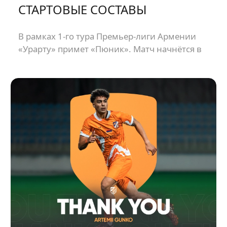
СТАРТОВЫЕ СОСТАВЫ
В рамках 1-го тура Премьер-лиги Армении
«Урарту» примет «Пюник». Матч начнётся в
21:00.