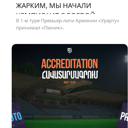
ЖАРКИМ, МЫ НАЧАЛИ
ЧЕМПИОНАТ С БОЕВОЙ
В 1-м туре Премьер-лиги Армении «Урарту»
НИЧЬЕЙ
принимал «Пюник».