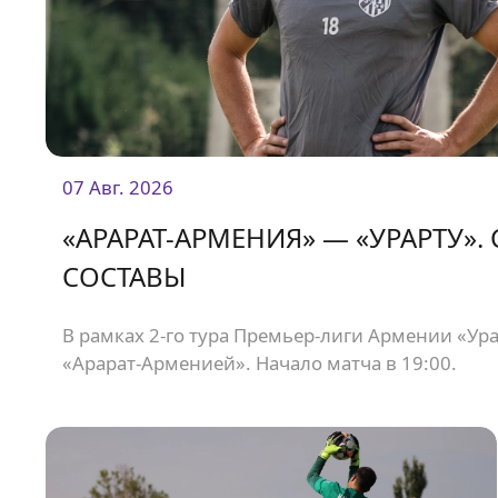
07 Авг. 2026
«АРАРАТ-АРМЕНИЯ» — «УРАРТУ».
СОСТАВЫ
В рамках 2-го тура Премьер-лиги Армении «Урар
«Арарат-Арменией». Начало матча в 19:00.