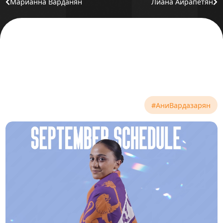
Марианна Варданян
Лиана Айрапетян
#АниВардазарян