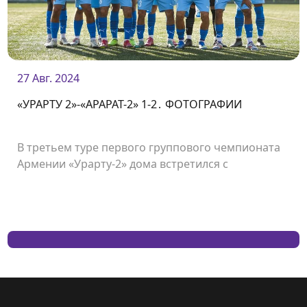
27 Авг. 2024
«УРАРТУ 2»-«АРАРАТ-2» 1-2․ ФОТОГРАФИИ
В третьем туре первого группового чемпионата
Армении «Урарту-2» дома встретился с
«Араратом-2» и проиграл со счетом 1:2.