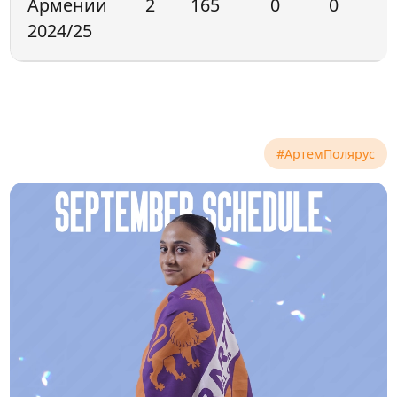
Армении
2
165
0
0
2024/25
#АртемПолярус