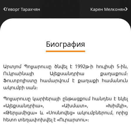
Геворг Тарахчян
Карен Мелконян
Биография
Արտյոմ Պոլյարուսը ծնվել է 1992թ-ի հուլիսի 5-ին,
Ուկրաինայի Ալեքսանդրիա քաղաքում։
Ֆուտբոլիստը համարվում է քաղաքի համանուն
ակումբի սան։
Պոլյարուսը կարիերայի ընթացքում հանդես է եկել
«Ալեքսանդրիա», «Ախմատ», «Խիմկի»,
«Թերլամիցա» և «Սոսնովեց» ակումբներում, որից
հետո տեղափոխվել է «Ուրարտու»։