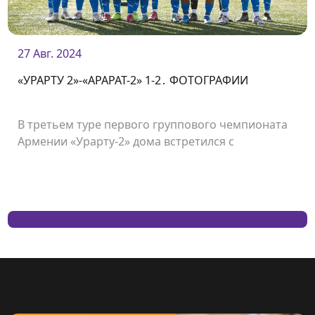
27 Авг. 2024
«УРАРТУ 2»-«АРАРАТ-2» 1-2․ ФОТОГРАФИИ
В третьем туре первого группового чемпионата
Армении «Урарту-2» дома встретился с
«Араратом-2» и проиграл со счетом 1:2.