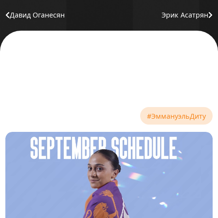
Давид Оганесян
Эрик Асатрян
#ЭммануэльДиту