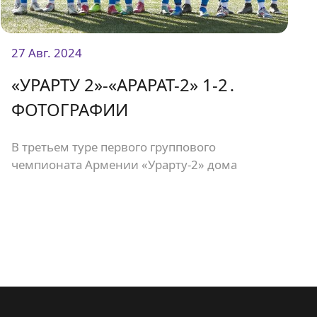
27 Авг. 2024
«УРАРТУ 2»-«АРАРАТ-2» 1-2․
ФОТОГРАФИИ
В третьем туре первого группового
чемпионата Армении «Урарту-2» дома
встретился с «Араратом-2» и проиграл со
счетом 1:2.