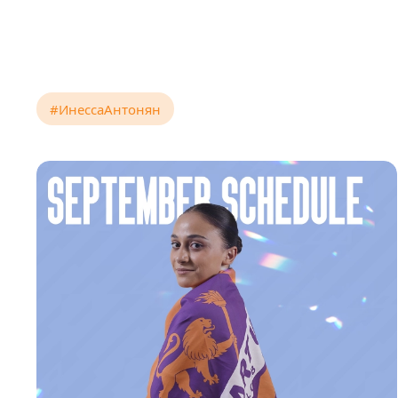
#ИнессаАнтонян