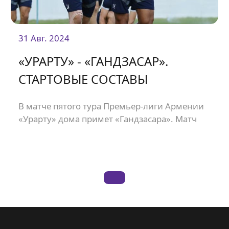
31 Авг. 2024
«УРАРТУ» - «ГАНДЗАСАР».
СТАРТОВЫЕ СОСТАВЫ
В матче пятого тура Премьер-лиги Армении
«Урарту» дома примет «Гандзасара». Матч
состоится на стадионе «Урарту» и начнется в
19:00.