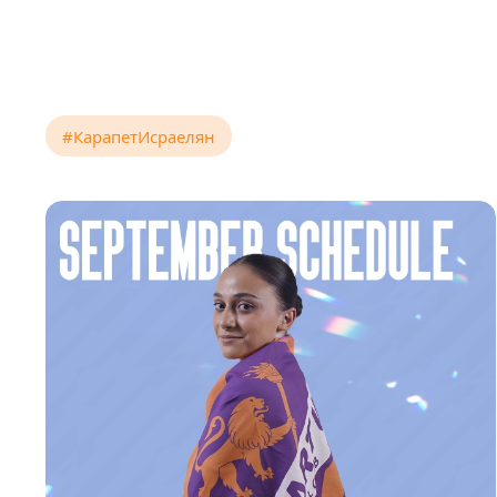
#КарапетИсраелян