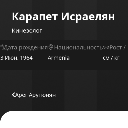
Карапет Исраелян
Кинезолог
Дата рождения
Национальность
Рост /
23 Июн. 1964
Armenia
см / кг
Арег Арутюнян