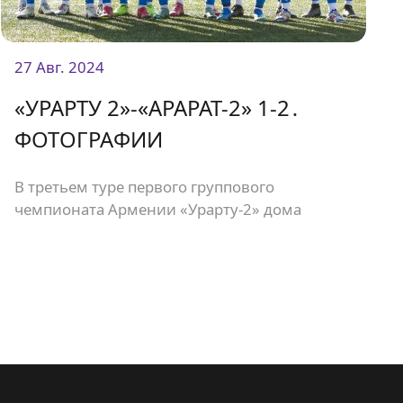
27 Авг. 2024
«УРАРТУ 2»-«АРАРАТ-2» 1-2․
ФОТОГРАФИИ
В третьем туре первого группового
чемпионата Армении «Урарту-2» дома
встретился с «Араратом-2» и проиграл со
счетом 1:2.