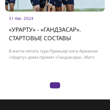
31 Авг. 2024
«УРАРТУ» - «ГАНДЗАСАР».
СТАРТОВЫЕ СОСТАВЫ
В матче пятого тура Премьер-лиги Армении
«Урарту» дома примет «Гандзасара». Матч
состоится на стадионе «Урарту» и начнется в
19:00.