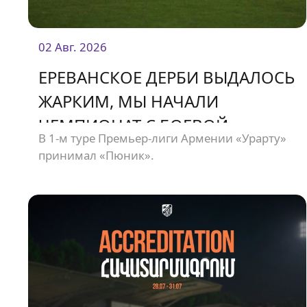
02 Авг. 2026
ЕРЕВАНСКОЕ ДЕРБИ ВЫДАЛОСЬ
ЖАРКИМ, МЫ НАЧАЛИ
ЧЕМПИОНАТ С БОЕВОЙ
В 1-м туре Премьер-лиги Армении «Урарту»
НИЧЬЕЙ
принимал «Пюник».