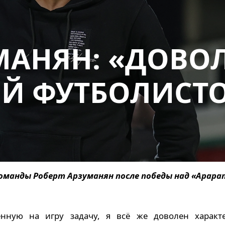
МАНЯН: «ДОВО
Й ФУТБОЛИСТ
оманды Роберт Арзуманян после победы над «Арар
нную на игру задачу, я всё же доволен характ