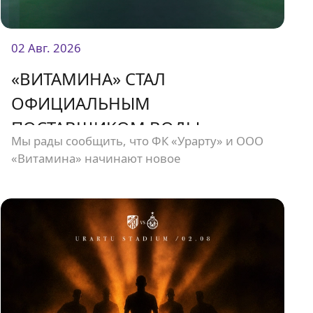
02 Авг. 2026
«ВИТАМИНА» СТАЛ
ОФИЦИАЛЬНЫМ
ПОСТАВЩИКОМ ВОДЫ
Мы рады сообщить, что ФК «Урарту» и ООО
«УРАРТУ».
«Витамина» начинают новое
сотрудничество.