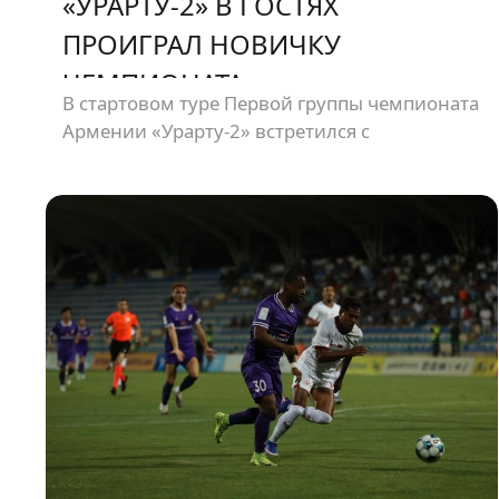
«УРАРТУ-2» В ГОСТЯХ
ПРОИГРАЛ НОВИЧКУ
ЧЕМПИОНАТА
В стартовом туре Первой группы чемпионата
Армении «Урарту-2» встретился с
дебютантом чемпионата «Олимпией».