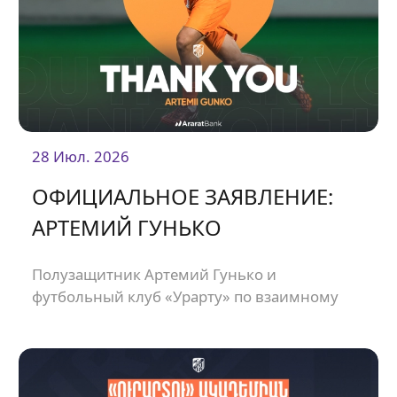
28 Июл. 2026
ОФИЦИАЛЬНОЕ ЗАЯВЛЕНИЕ:
АРТЕМИЙ ГУНЬКО
Полузащитник Артемий Гунько и
футбольный клуб «Урарту» по взаимному
согласию расторгли контракт.