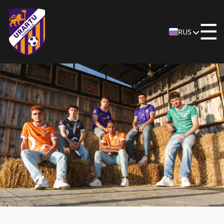
☰
RUS