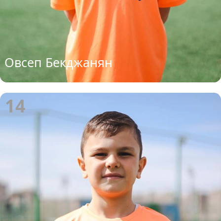
Овсеп Бекджанян
14