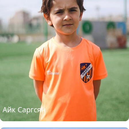
Айк Саргсян