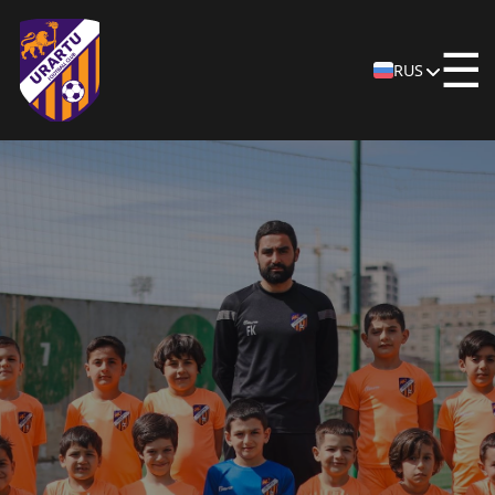
☰
RUS