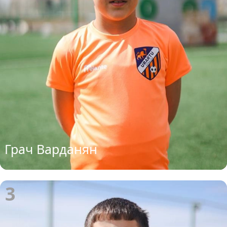
Грач Варданян
3