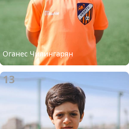
Оганес Чилингарян
13