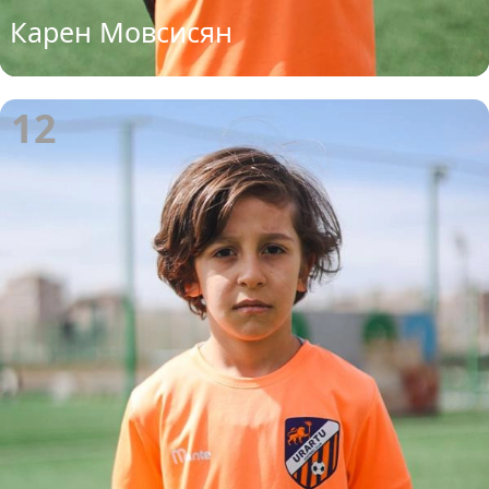
Карен Мовсисян
12