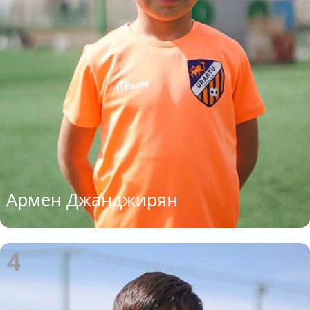
Армен Джанджирян
4