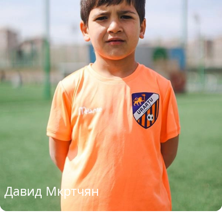
Давид Мкртчян