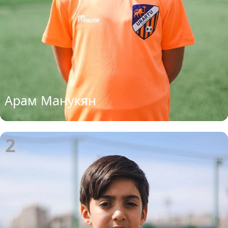
Арам Манукян
2