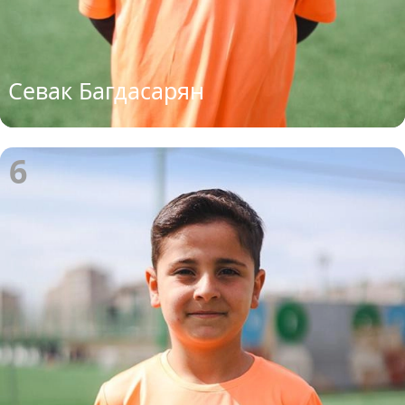
Севак Багдасарян
6