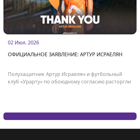
02 Июл. 2026
ОФИЦИАЛЬНОЕ ЗАЯВЛЕНИЕ: АРТУР ИСРАЕЛЯН
Полузащитник Артур Исраелян и футбольный
клуб «Урарту» по обоюдному согласию расторгли
контракт.