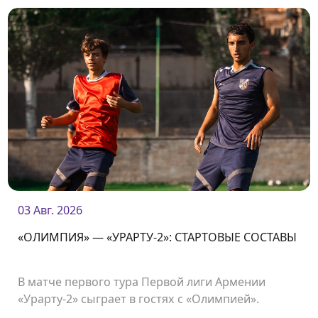
03 Авг. 2026
«ОЛИМПИЯ» — «УРАРТУ-2»: СТАРТОВЫЕ СОСТАВЫ
В матче первого тура Первой лиги Армении
«Урарту-2» сыграет в гостях с «Олимпией».