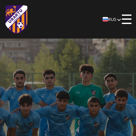
☰
RUS