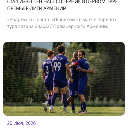
СТАЛ ИЗВЕСТЕН НАШ СОПЕРНИК В ПЕРВОМ ТУРЕ
ПРЕМЬЕР-ЛИГИ АРМЕНИИ
«Урарту» сыграет с «Пюником» в матче первого
тура сезона 2026/27 Премьер-лиги Армении.
Встреча состоится 2 августа на стадионе
«Урарту».
20 Июл. 2026