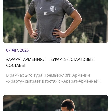
07 Авг. 2026
«АРАРАТ-АРМЕНИЯ» — «УРАРТУ». СТАРТОВЫЕ
СОСТАВЫ
В рамках 2-го тура Премьер-лиги Армении
«Урарту» сыграет в гостях с «Арарат-Арменией».
Начало матча в 19:00.