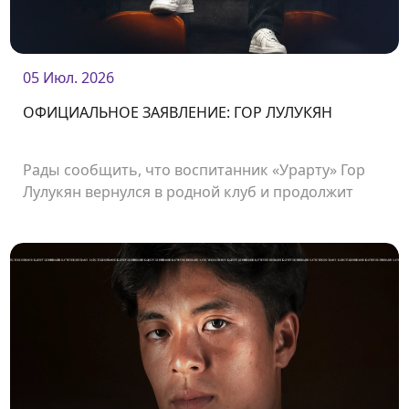
05 Июл. 2026
ОФИЦИАЛЬНОЕ ЗАЯВЛЕНИЕ: ГОР ЛУЛУКЯН
Рады сообщить, что воспитанник «Урарту» Гор
Лулукян вернулся в родной клуб и продолжит
свою карьеру в «Урарту».