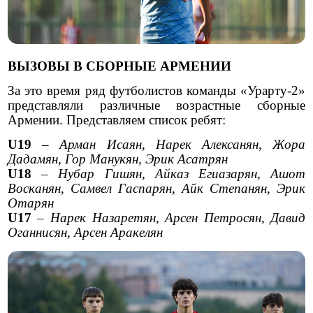
ВЫЗОВЫ В СБОРНЫЕ АРМЕНИИ
За это время ряд футболистов команды «Урарту-2»
представляли различные возрастные сборные
Армении. Представляем список ребят:
U
19
–
Арман Исаян, Нарек Алексанян, Жора
Дадамян, Гор Манукян, Эрик Асатрян
U
18
–
Нубар Гишян, Айказ Егиазарян, Ашот
Восканян, Самвел Гаспарян, Айк Степанян, Эрик
Отарян
U
17
–
Нарек Назаретян, Арсен Петросян, Давид
Оганнисян, Арсен Аракелян