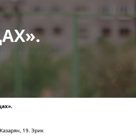
АХ».
цах».
 Казарян, 19. Эрик