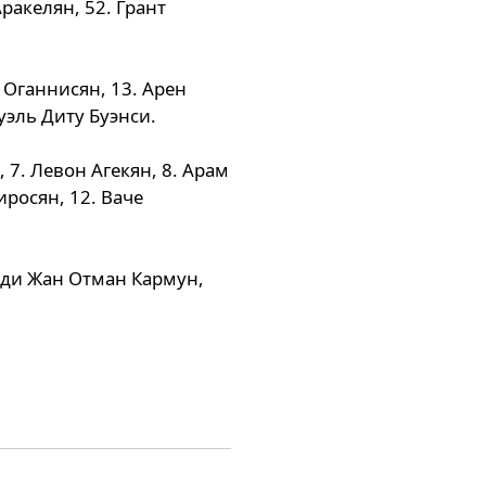
Аракелян, 52. Грант
е Оганнисян, 13. Арен
уэль Диту Буэнси.
, 7. Левон Агекян, 8. Арам
иросян, 12. Ваче
ехди Жан Отман Кармун,