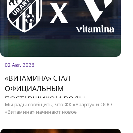
02 Авг. 2026
«ВИТАМИНА» СТАЛ
ОФИЦИАЛЬНЫМ
ПОСТАВЩИКОМ ВОДЫ
Мы рады сообщить, что ФК «Урарту» и ООО
«УРАРТУ».
«Витамина» начинают новое
сотрудничество.