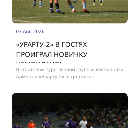
03 Авг. 2026
«УРАРТУ-2» В ГОСТЯХ
ПРОИГРАЛ НОВИЧКУ
ЧЕМПИОНАТА
В стартовом туре Первой группы чемпионата
Армении «Урарту-2» встретился с
дебютантом чемпионата «Олимпией».