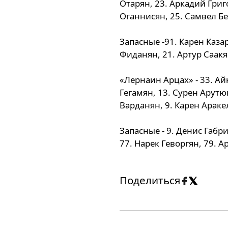
Отарян, 23. Аркадий Григо
Оганнисян, 25. Самвел Бе
Запасные -91. Карен Казар
Фиданян, 21. Артур Саакя
«Лернаин Арцах» - 33. Айк
Гегамян, 13. Сурен Арутю
Варданян, 9. Карен Араке
Запасные - 9. Денис Габр
77. Нарек Геворгян, 79. А
Поделиться