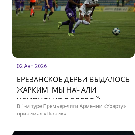
02 Авг. 2026
ЕРЕВАНСКОЕ ДЕРБИ ВЫДАЛОСЬ
ЖАРКИМ, МЫ НАЧАЛИ
ЧЕМПИОНАТ С БОЕВОЙ
В 1-м туре Премьер-лиги Армении «Урарту»
НИЧЬЕЙ
принимал «Пюник».