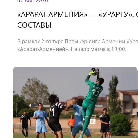
07 Авг. 2026
«АРАРАТ-АРМЕНИЯ» — «УРАРТУ».
СОСТАВЫ
В рамках 2-го тура Премьер-лиги Армении «Урар
«Арарат-Арменией». Начало матча в 19:00.