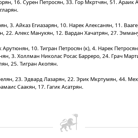
рян, 16. Сурен Петросян, 33. Гор Мкртчян, 51. Араик 
гларян.
ян, 3. Айказ Егиазарян, 10. Нарек Алексанян, 11. Вааг
н, 22. Алекс Манукян, 12. Вардан Хачатрян, 27. Эмман
 Арутюнян, 10. Тигран Петросян (к), 4. Нарек Петросян
нян, 3. Холлман Николас Росас Барреро, 24. Грач Март
лян, 25. Тигран Акопян.
иелян, 23. Эдвард Лазарян, 22. Эрик Мкртумян, 44. М
рамаис Саакян, 17. Гагик Асатрян.