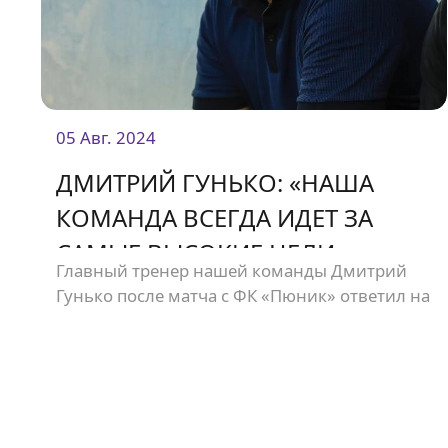
05 Авг. 2024
ДМИТРИЙ ГУНЬКО: «НАША
КОМАНДА ВСЕГДА ИДЕТ ЗА
САМЫЕ ВЫСОКИЕ ЦЕЛИ»
Главный тренер нашей команды Дмитрий
Гунько после матча с ФК «Пюник» ответил на
вопросы журналистов во время пресс-
конференции.