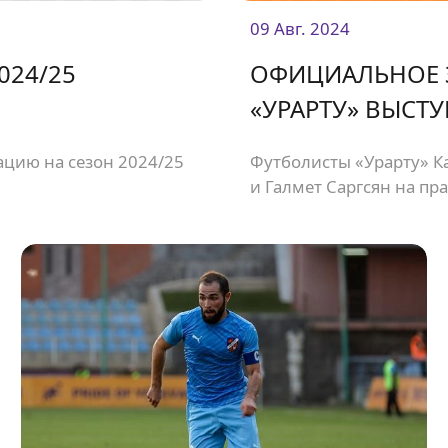
09 Авг. 2024
024/25
ОФИЦИАЛЬНОЕ З
«УРАРТУ» ВЫСТУ
ацию на сезон 2024/25
Футболисты «Урарту» К
и Галмет Саргсян на пр
разных клубах.<br /> 
к ФК «Гандзасар», кото
полузащитник Артур Ис
а защитник Рубен Абра
в составе БКМА.<br />
выступлений в своих ко