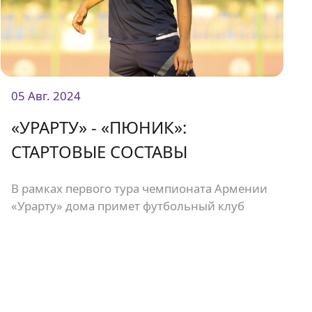
05 Авг. 2024
«УРАРТУ» - «ПЮНИК»:
СТАРТОВЫЕ СОСТАВЫ
В рамках первого тура чемпионата Армении
«Урарту» дома примет футбольный клуб
«Пюник». Матч состоится на стадионе
«Урарту» и начнется в 19:00.