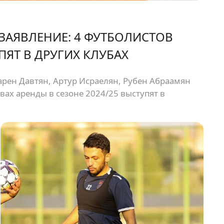
АЯВЛЕНИЕ: 4 ФУТБОЛИСТОВ
ПЯТ В ДРУГИХ КЛУБАХ
арен Давтян, Артур Исраелян, Рубен Абраамян
авах аренды в сезоне 2024/25 выступят в
<br /> Нападающий Карен Давтян присоединился
рый вернулся в Премьер лигу Армении,
раелсян присоединился к ФК «Вест Армения»,
амян и полузащитник Гамлет Саргсян выступят
 <br /> Желаем нашим футболистам хороших
мандах.<br />