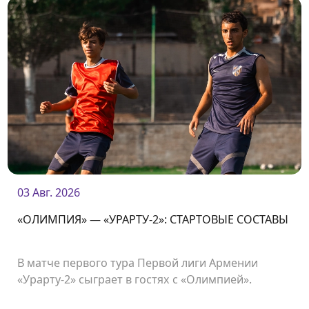
03 Авг. 2026
«ОЛИМПИЯ» — «УРАРТУ-2»: СТАРТОВЫЕ СОСТАВЫ
В матче первого тура Первой лиги Армении
«Урарту-2» сыграет в гостях с «Олимпией».