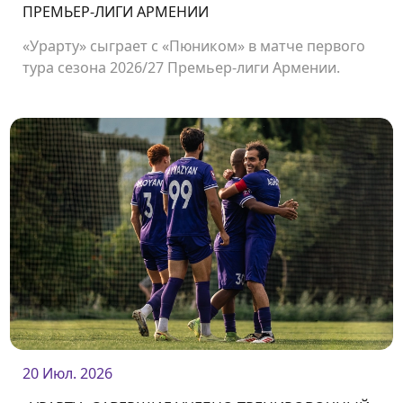
ПРЕМЬЕР-ЛИГИ АРМЕНИИ
«Урарту» сыграет с «Пюником» в матче первого
тура сезона 2026/27 Премьер-лиги Армении.
Встреча состоится 2 августа на стадионе
«Урарту».
20 Июл. 2026