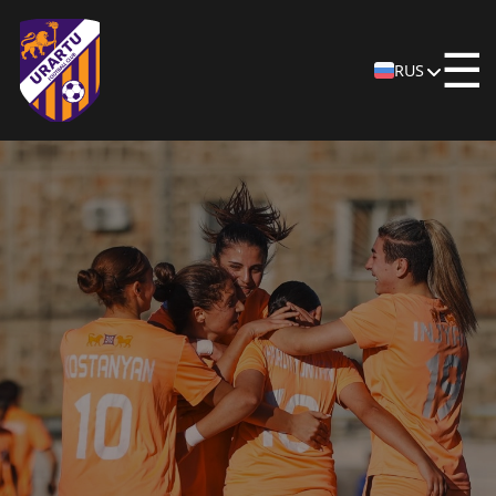
☰
RUS