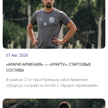
07 Авг. 2026
«АРАРАТ-АРМЕНИЯ» — «УРАРТУ». СТАРТОВЫЕ
СОСТАВЫ
В рамках 2-го тура Премьер-лиги Армении
«Урарту» сыграет в гостях с «Арарат-Арменией».
Начало матча в 19:00.