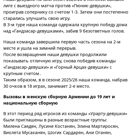
лиге с выездного матча против «Пюник-девушки»,
проиграв сопернику со счетом 1-3. Затем они постепенно
старались улучшить свою игру.
В 3-м туре наша команда одержала крупную победу дома
над «Гандзасар-девушками», забив 9 безответных голов.
Наша команда завершила первую часть сезона на 2-м
месте и ушла на зимний перерыв.
После возвращения наши девушки продолжили
показывать отличную игру, снова победив команды
«Гандзасар-девушки» и «Горный Арцах-девушки» с
крупным счетом․
Таким образом, в в сезоне 2025/26 наша команда, набрав
30 очков в 18 играх, занимает 2-е место.
Вызовы в женскую сборную Армении до 19 лет и
национальную сборную
В этот период ряд игроков из команды «Урарту-девушки»
были приглашены в разные возрастные группы:
Милена Саядян, Лусине Костанян, Элина Мартиросян,
Виолета Мусаханян, Шогик Сардарян, Ани Оганян,