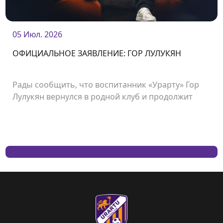
05 Июл. 2026
ОФИЦИАЛЬНОЕ ЗАЯВЛЕНИЕ: ГОР ЛУЛУКЯН
Рады сообщить, что воспитанник «Урарту» Гор
Лулукян вернулся в родной клуб и продолжит
свою карьеру в «Урарту».