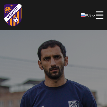
☰
RUS