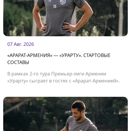
07 Авг. 2026
«АРАРАТ-АРМЕНИЯ» — «УРАРТУ». СТАРТОВЫЕ
СОСТАВЫ
В рамках 2-го тура Премьер-лиги Армении
«Урарту» сыграет в гостях с «Арарат-Арменией».
Начало матча в 19:00.