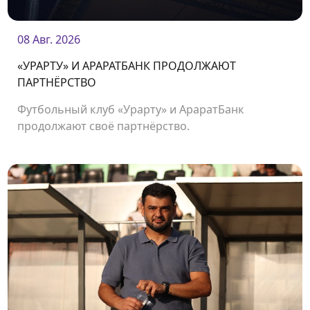
08 Авг. 2026
«УРАРТУ» И АРАРАТБАНК ПРОДОЛЖАЮТ
ПАРТНЁРСТВО
Футбольный клуб «Урарту» и АраратБанк
продолжают своё партнёрство.