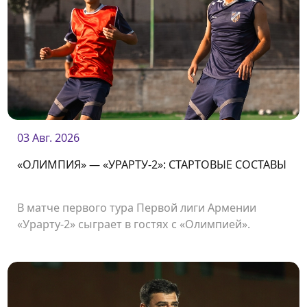
03 Авг. 2026
«ОЛИМПИЯ» — «УРАРТУ-2»: СТАРТОВЫЕ СОСТАВЫ
В матче первого тура Первой лиги Армении
«Урарту-2» сыграет в гостях с «Олимпией».