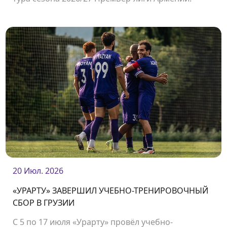
Встреча состоится 2 августа на стадионе
«Урарту».
20 Июл. 2026
«УРАРТУ» ЗАВЕРШИЛ УЧЕБНО-ТРЕНИРОВОЧНЫЙ
СБОР В ГРУЗИИ
С 5 по 17 июля «Урарту» провёл учебно-