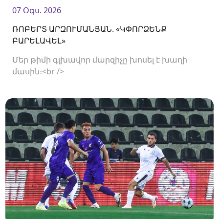
07 Օգս. 2026
ՌՈԲԵՐՏ ԱՐԶՈՒՄԱՆՅԱՆ. «ԿՓՈՐՁԵՆՔ
ԲԱՐԵԼԱՎԵԼ»
Մեր թիմի գլխավոր մարզիչը խոսել է խաղի
մասին։<br />