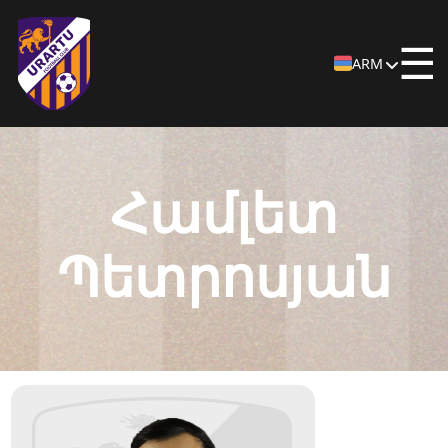
☰
ARM
Համլետ
Պետրոսյան