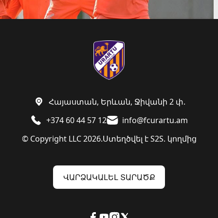
Հայաստան, Երևան, Ջիվանի 2 փ.
+374 60 44 57 12
info@fcurartu.am
© Copyright LLC 2026.
Ստեղծվել է
S2S. կողմից
ՎԱՐՁԱԿԱԼԵԼ ՏԱՐԱԾՔ