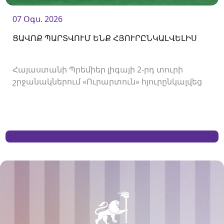
07 Օգս. 2026
ՑԱՎՈՔ ՊԱՐՏՎՈՒՄ ԵՆՔ ՀՅՈՒՐԸՆԿԱԼՎԵԼԻՍ
Հայաստանի Պրեմիեր լիգայի 2-րդ տուրի
շրջանակներում «Ուրարտուն» հյուրընկալվեց
«Արարատ-Արմենիային»։