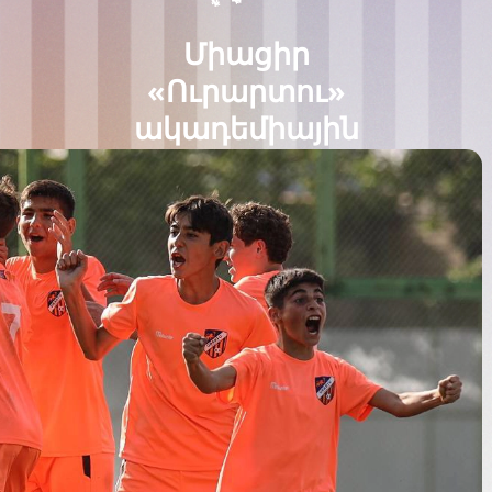
Միացիր
«Ուրարտու»
ակադեմիային