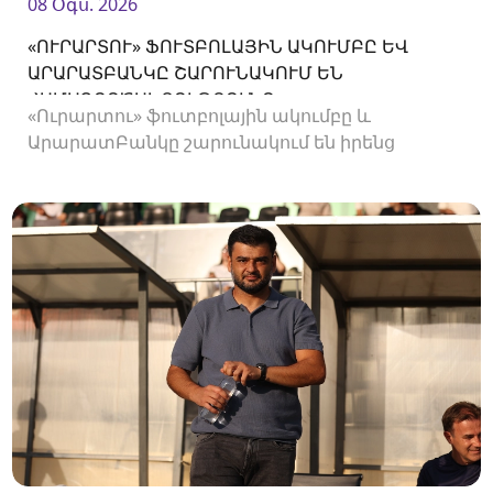
08 Օգս. 2026
«ՈՒՐԱՐՏՈՒ» ՖՈՒՏԲՈԼԱՅԻՆ ԱԿՈՒՄԲԸ ԵՎ
ԱՐԱՐԱՏԲԱՆԿԸ ՇԱՐՈՒՆԱԿՈՒՄ ԵՆ
ՀԱՄԱԳՈՐԾԱԿՑՈՒԹՅՈՒՆԸ
«Ուրարտու» ֆուտբոլային ակումբը և
ԱրարատԲանկը շարունակում են իրենց
համագործակցությունը։