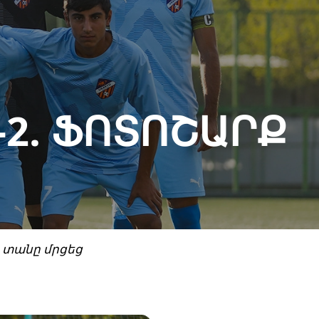
-2. ՖՈՏՈՇԱՐՔ
ը տանը մրցեց