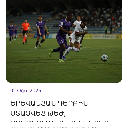
02 Օգս. 2026
ԵՐԵՎԱՆՅԱՆ ԴԵՐԲԻՆ
ՍՏԱՑՎԵՑ ԹԵԺ,
ԱՌԱՋՆՈՒԹՅԱՆ ՄԵԿՆԱՐԿԸ