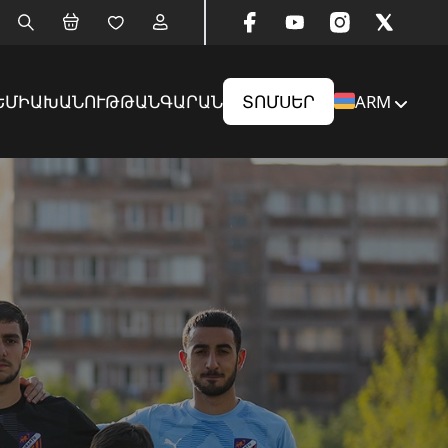
ԵՄԻԱ
ԽԱՆՈՒԹ
ԹԱՆԳԱՐԱՆ
ՏՈՄՍԵՐ
ARM