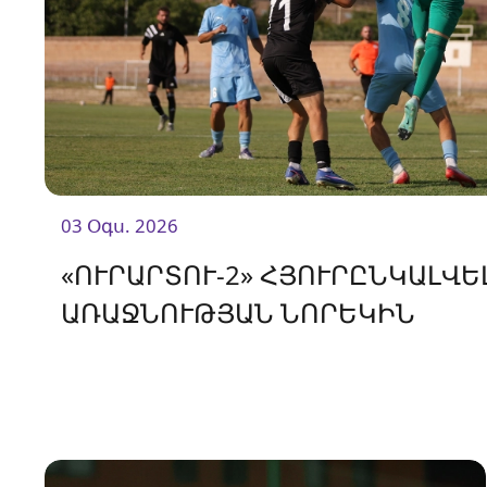
03 Օգս. 2026
«ՈՒՐԱՐՏՈՒ-2» ՀՅՈՒՐԸՆԿԱԼՎ
ԱՌԱՋՆՈՒԹՅԱՆ ՆՈՐԵԿԻՆ