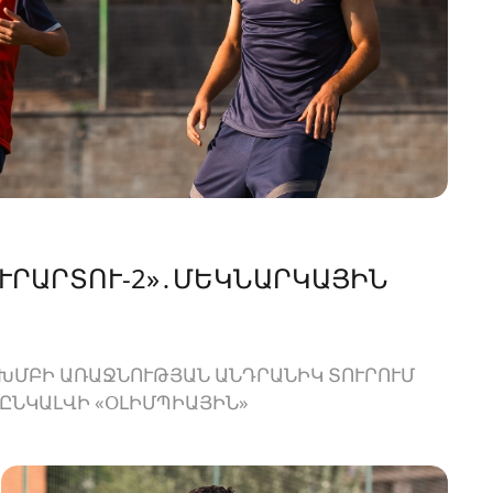
«ՈՒՐԱՐՏՈՒ-2»․ՄԵԿՆԱՐԿԱՅԻՆ
ԽՄԲԻ ԱՌԱՋՆՈՒԹՅԱՆ ԱՆԴՐԱՆԻԿ ՏՈՒՐՈՒՄ
ՐԸՆԿԱԼՎԻ «ՕԼԻՄՊԻԱՅԻՆ»