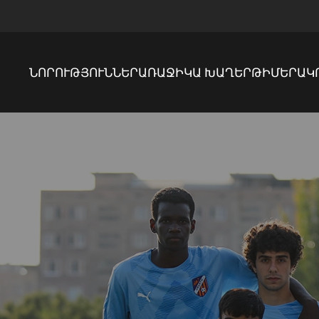
ՆՈՐՈՒԹՅՈՒՆՆԵՐ
ԱՌԱՋԻԿԱ ԽԱՂԵՐ
ԹԻՄԵՐ
ԱԿ