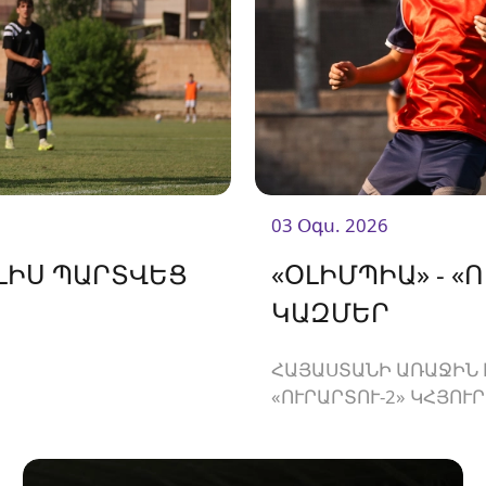
03 Օգս. 2026
ԵԼԻՍ ՊԱՐՏՎԵՑ
«ՕԼԻՄՊԻԱ» - 
ԿԱԶՄԵՐ
ՀԱՅԱՍՏԱՆԻ ԱՌԱՋԻՆ 
«ՈՒՐԱՐՏՈՒ-2» ԿՀՅՈՒ