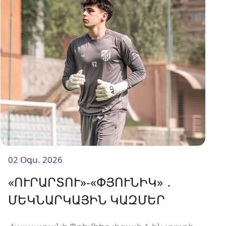
02 Օգս. 2026
«ՈՒՐԱՐՏՈՒ»-«ՓՅՈՒՆԻԿ» ․
ՄԵԿՆԱՐԿԱՅԻՆ ԿԱԶՄԵՐ