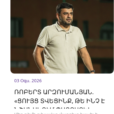
03 Օգս. 2026
ՌՈԲԵՐՏ ԱՐԶՈՒՄԱՆՅԱՆ.
«ՑՈՒՅՑ ՏՎԵՑԻՆՔ, ԹԵ ԻՆՉ Է
ՆՇԱՆԱԿՈՒՄ ՊԱՅՔԱՐԵԼ»