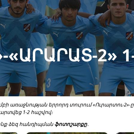
»-«ԱՐԱՐԱՏ-2» 1
ի առաջնության երրորդ տուրում «Ուրարտու-2»-
արտվեց 1-2 հաշվով։
ենք ձեզ հանդիպման
ֆոտոշարքը
․