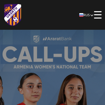
☰
RUS