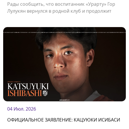
Рады сообщить, что воспитанник «Урарту» Гор
Лулукян вернулся в родной клуб и продолжит
свою карьеру в «Урарту».
04 Июл. 2026
ОФИЦИАЛЬНОЕ ЗАЯВЛЕНИЕ: КАЦУЮКИ ИСИБАСИ