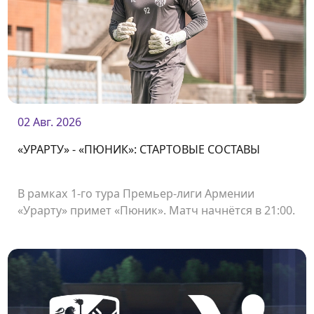
02 Авг. 2026
«УРАРТУ» - «ПЮНИК»: СТАРТОВЫЕ СОСТАВЫ
В рамках 1-го тура Премьер-лиги Армении
«Урарту» примет «Пюник». Матч начнётся в 21:00.