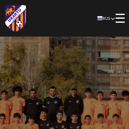
☰
RUS