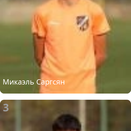
Микаэль Саргсян
3