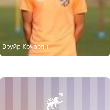
Вруйр Кочарян