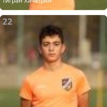
Тигран Хачатрян
22