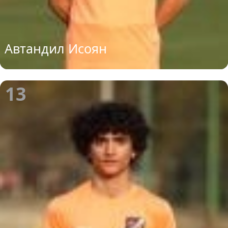
Автандил Исоян
13