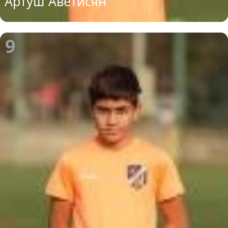
Артуш Аветисян
9