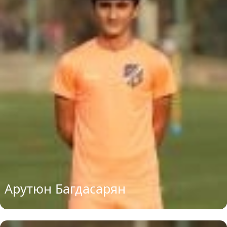
Арутюн Багдасарян