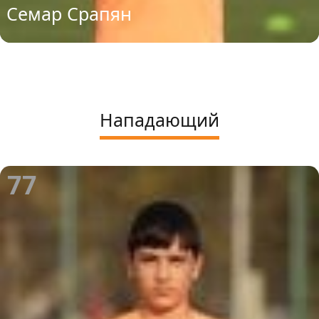
Семар Срапян
Нападающий
77