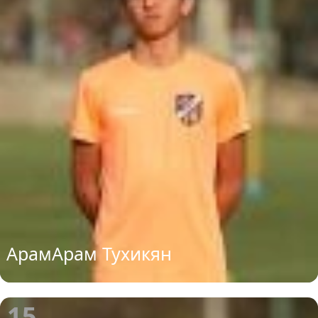
АрамАрам Тухикян
15