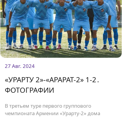
27 Авг. 2024
«УРАРТУ 2»-«АРАРАТ-2» 1-2․
ФОТОГРАФИИ
В третьем туре первого группового
чемпионата Армении «Урарту-2» дома
встретился с «Араратом-2» и проиграл со
счетом 1:2.