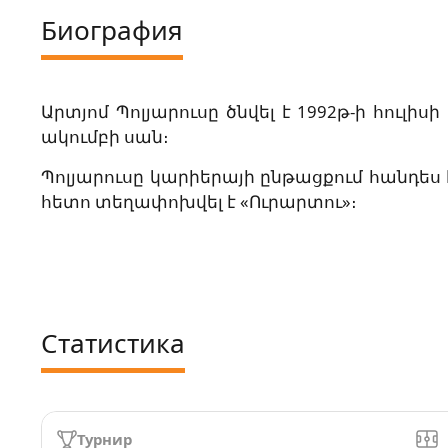
Биография
Արտյոմ Պոլյարուսը ծնվել է 1992թ-ի հուլ
ակումբի սան։
Պոլյարուսը կարիերայի ընթացքում հանդես է
հետո տեղափոխվել է «Ուրարտու»։
Статистика
Турнир