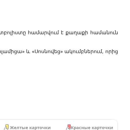
Ֆուտբոլիստը համարվում է քաղաքի համանուն
րլամիցա» և «Սոսնովեց» ակումբներում, որից
Желтые карточки
Красные карточки