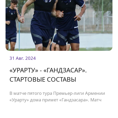
31 Авг. 2024
«УРАРТУ» - «ГАНДЗАСАР».
СТАРТОВЫЕ СОСТАВЫ
В матче пятого тура Премьер-лиги Армении
«Урарту» дома примет «Гандзасара». Матч
состоится на стадионе «Урарту» и начнется в
19:00.