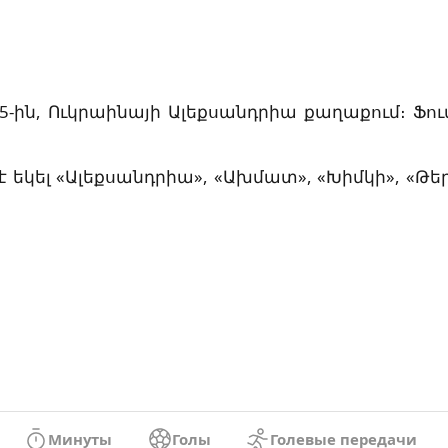
իսի 5-ին, Ուկրաինայի Ալեքսանդրիա քաղաքում։ 
 եկել «Ալեքսանդրիա», «Ախմատ», «Խիմկի», «Թե
Минуты
Голы
Голевые передачи