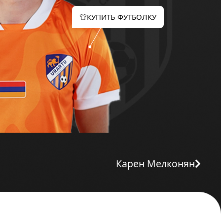
КУПИТЬ ФУТБОЛКУ
Карен Мелконян