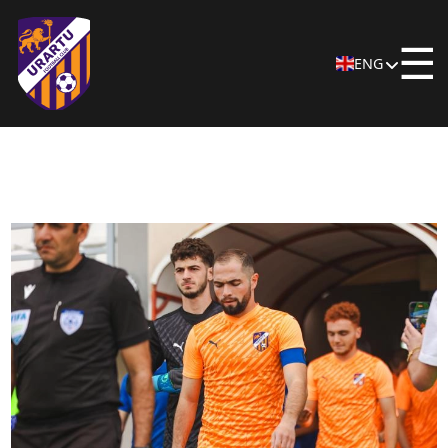
☰
ENG