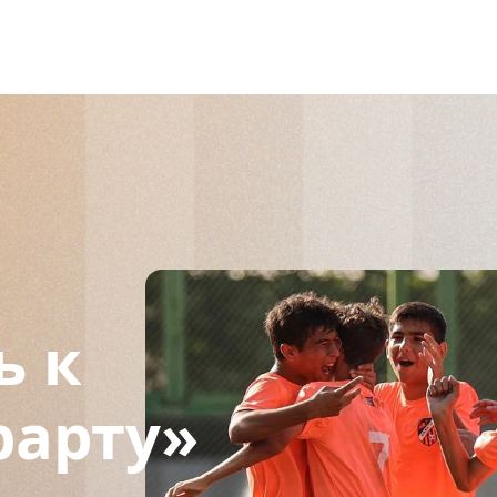
ь к
рарту»