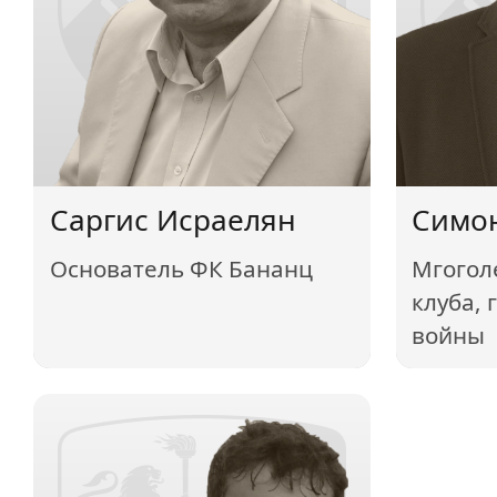
Саргис Исраелян
Симо
Основатель ФК Бананц
Мгогол
клуба, 
войны