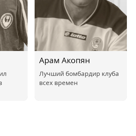
Арам Акопян
бил
Лучший бомбардир клуба
в
всех времен