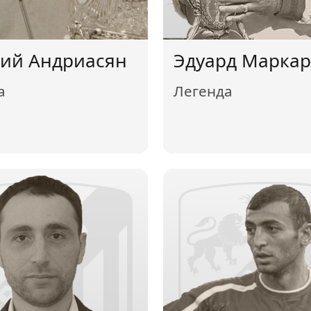
ий Андриасян
Эдуард Марка
а
Легенда