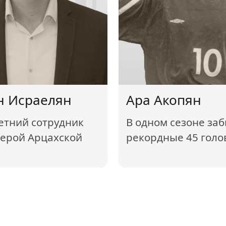
н Исраелян
Ара Акопян
етний сотрудник
В одном сезоне за
герой Арцахской
рекордные 45 голо