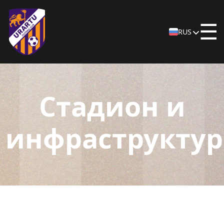
☰
RUS
Стадион и
инфраструктур