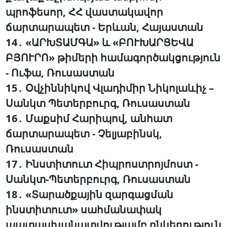
պրոֆեսոր, ՀՀ վաստակավոր
ճարտարապետ - Երևան, Հայաստան
14․ «ԱՐԽՏԱՄԳԱ» և «ԲՈՒԽԱՐՑԵՎԱ
ԲՅՈՒՐՈ» թիմերի համագործակցություն
- Ուֆա, Ռուսաստան
15․ Օվչիննիկով Վլադիմիր Նիկոլաևիչ –
Սանկտ Պետերբուրգ, Ռուսաստան
16․ Մաքսիմ Հարիպով, անհատ
ճարտարապետ - Չելյաբինսկ,
Ռուսաստան
17․ Ինստիտուտ Հիպրոստրոյմոստ -
Սանկտ-Պետերբուրգ, Ռուսաստան
18․ «Տարածքային զարգացման
ինստիտուտ» սահմանափակ
պատասխանատվությամբ ընկերություն