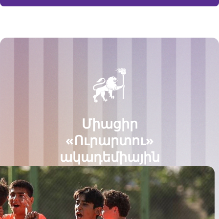
Միացիր
«Ուրարտու»
ակադեմիային