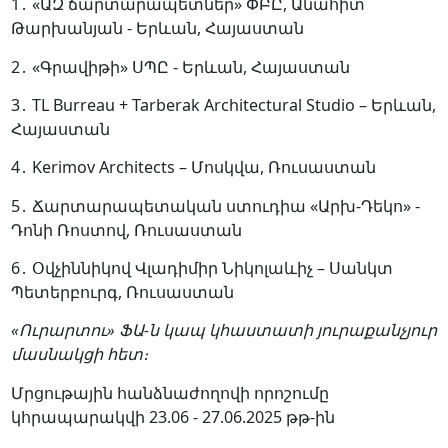
1․ «ԱԶ ճարտարապետներ» ՓԲԸ, Անահիտ
Թարխանյան - Երևան, Հայաստան
2․ «Գրավիթի» ՍՊԸ - Երևան, Հայաստան
3․
TL Burreau + Tarberak Architectural Studio – Երևան,
Հայաստան
4․
Kerimov Architects – Մոսկվա, Ռուսաստան
5․ Ճարտարապետական ​​ստուդիա «Արխ-Դեկո» -
Դոնի Ռոստով, Ռուսաստան
6․ Օվչիննիկով Վլադիմիր Նիկոլաևիչ – Սանկտ
Պետերբուրգ, Ռուսաստան
«Ուրարտու» ՖԱ-ն կապ կհաստատի յուրաքանչյուր
մասնակցի հետ։
Մրցութային հանձնաժողովի որոշումը
կհրապարակվի 23.06 - 27.06.2025 թթ-ին