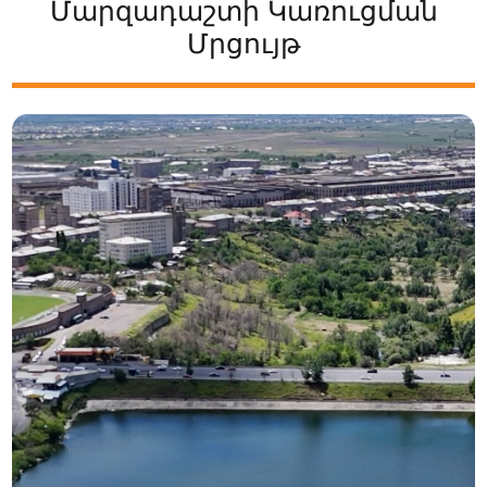
Մարզադաշտի Կառուցման
Մրցույթ