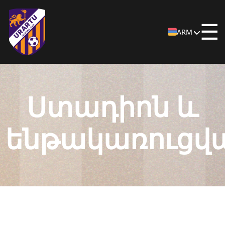
☰
ARM
Ստադիոն և
ենթակառուցվ