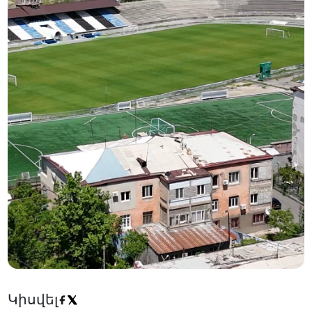
Կիսվել