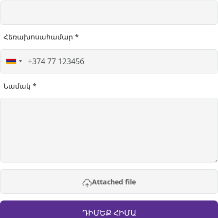
Հեռախոսահամար *
Նամակ *
Attached file
ԴԻՄԵՔ ՀԻՄԱ