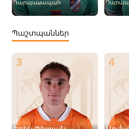
Դարպասապահ
Դարպ
Պաշտպաններ
3
4
Էրիկ Փիլոյան
Արմա