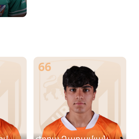
66
ով
Ժորա Դադամյան