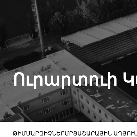
Ուրարտուի 
ԹԻՄ
ՄԱՐԶԻՉՆԵՐ
ՄՐՑԱՇԱՐԱՅԻՆ ԱՂՅՈՒ