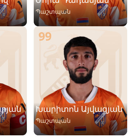
Պաշտպան
99
րյան
Խարիտոն Այվազյան
Պաշտպան