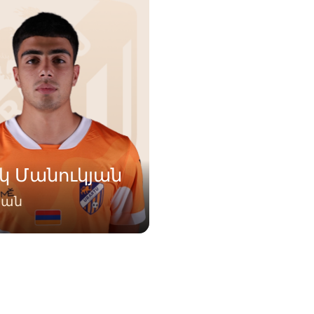
կ Մանուկյան
պան