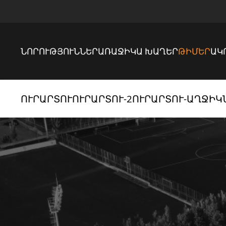
ՆՈՐՈՒԹՅՈՒՆՆԵՐ
ԱՌԱՋԻԿԱ ԽԱՂԵՐ
ԹԻՄԵՐ
ԱԿ
ՈՒՐԱՐՏՈՒ
ՈՒՐԱՐՏՈՒ-2
ՈՒՐԱՐՏՈՒ-ԱՂՋԻԿ