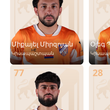
Միքայել Միրզոյան
Օլեգ 
Կիսապաշտպան
Կիսապ
77
28