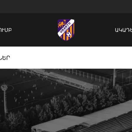
ՈՒՄԲ
ԱԿԱԴ
ՆԵՐ