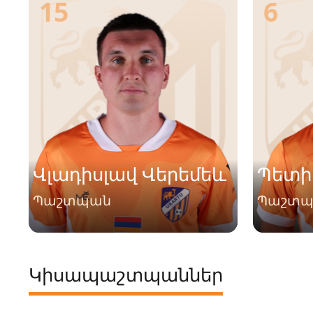
15
6
Վլադիսլավ Վերեմեև
Պետի
Պաշտպան
Պաշտ
Կիսապաշտպաններ