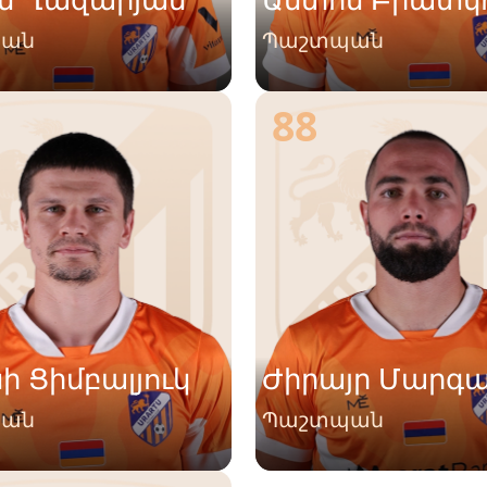
պան
Պաշտպան
88
ի Ցիմբալյուկ
Ժիրայր Մարգա
պան
Պաշտպան