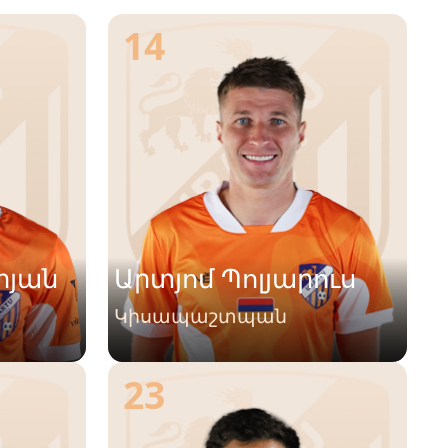
14
րյան
Արտյոմ Պոլյարուս
Կիսապաշտպան
23