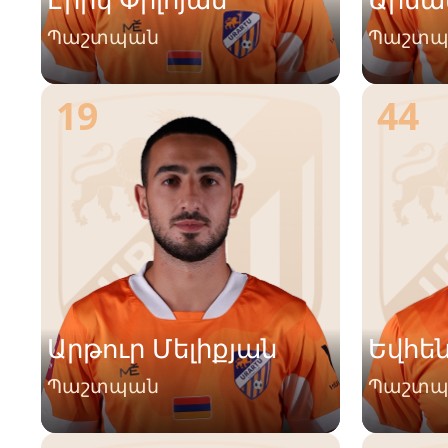
Պաշտպան
Պաշտ
19
44
Արթուր Մելիքյան
Եվհեն
Պաշտպան
Պաշտ