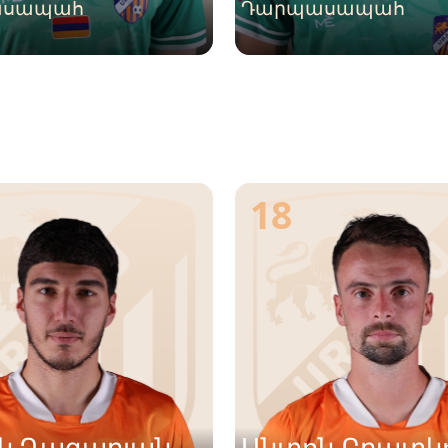
ասապահ
Դարպասապահ
18
ն Ղազարյան
Անտոն Բրատկ