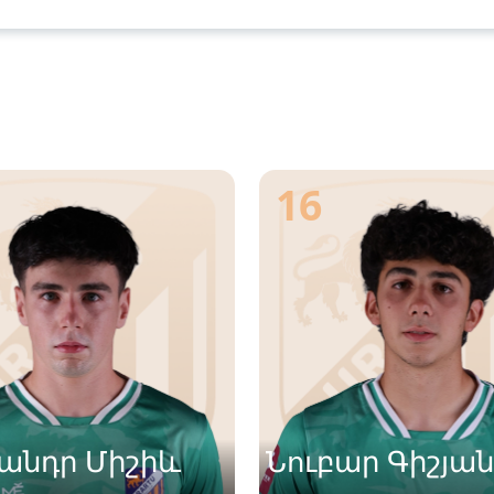
16
սանդր Միշիև
Նուբար Գիշյա