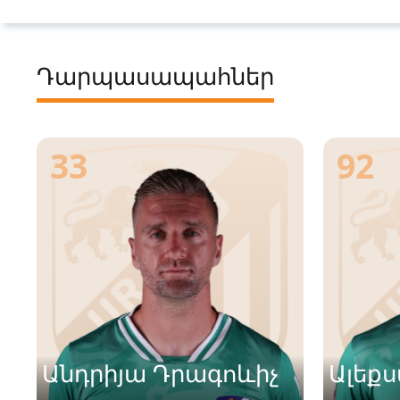
Դարպասապահներ
33
92
Անդրիյա Դրագոևիչ
Ալեք