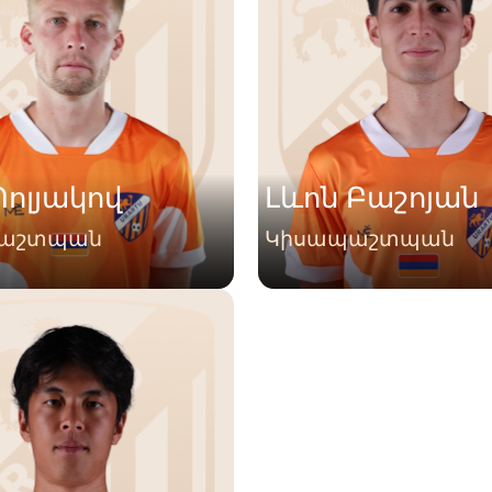
Պոլյակով
Լևոն Բաշոյան
աշտպան
Կիսապաշտպան