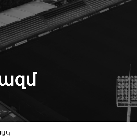
Կազմ
ՍԱԿ