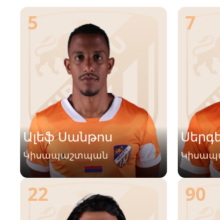
5
7
Ալեֆ Սանթոս
Սերգե
Կիսապաշտպան
Կիսապ
22
90