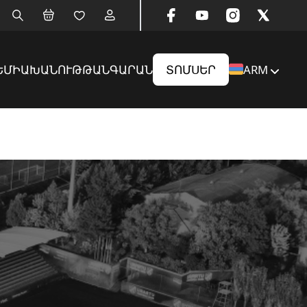
ԵՄԻԱ
ԽԱՆՈՒԹ
ԹԱՆԳԱՐԱՆ
ՏՈՄՍԵՐ
ARM