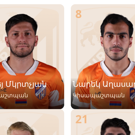
8
յ Մկրտչյան
Նարեկ Աղասա
աշտպան
Կիսապաշտպան
21