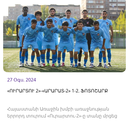
կմեկնարկի 19։00-ին։
27 Օգս. 2024
«ՈՒՐԱՐՏՈՒ 2»-«ԱՐԱՐԱՏ-2» 1-2. ՖՈՏՈՇԱՐՔ
Հայաստանի Առաջին խմբի առաջնության
երրորդ տուրում «Ուրարտու-2»-ը տանը մրցեց
«Արարատ-2»-ի հետ և պարտվեց 1-2 հաշվով։