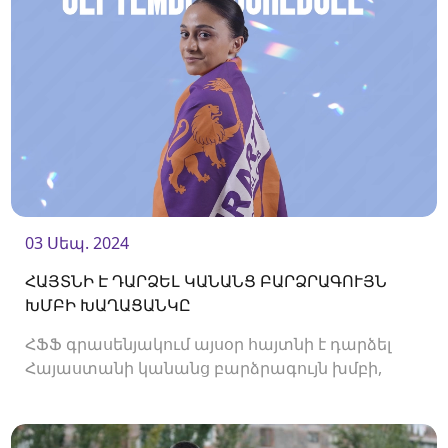
03 Սեպ. 2024
ՀԱՅՏՆԻ Է ԴԱՐՁԵԼ ԿԱՆԱՆՑ ԲԱՐՁՐԱԳՈՒՅՆ
ԽՄԲԻ ԽԱՂԱՑԱՆԿԸ
ՀՖՖ գրասենյակում այսօր հայտնի է դարձել
Հայաստանի կանանց բարձրագույն խմբի,
2024/25 թթ․ առաջնության խաղացանկը։