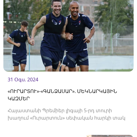
31 Օգս. 2024
«ՈՒՐԱՐՏՈՒ»-«ԳԱՆՁԱՍԱՐ». ՄԵԿՆԱՐԿԱՅԻՆ
ԿԱԶՄԵՐ
Հայաստանի Պրեմիեր լիգայի 5-րդ տուրի
խաղում «Ուրարտուն» սեփական հարկի տակ
կընդունի «Գանձասարին»։ Հանդիպումը
կկայանա «Ուրարտու» ստադիոնում և