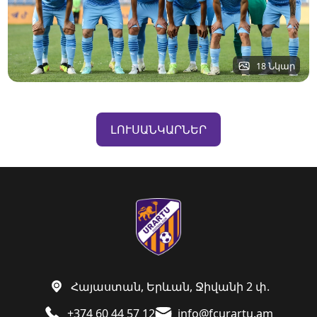
18 Նկար
ԼՈՒՍԱՆԿԱՐՆԵՐ
Հայաստան, Երևան, Ջիվանի 2 փ.
+374 60 44 57 12
info@fcurartu.am