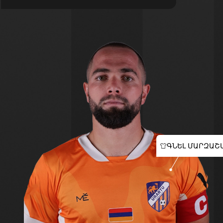
ԳՆԵԼ ՄԱՐԶԱՇ