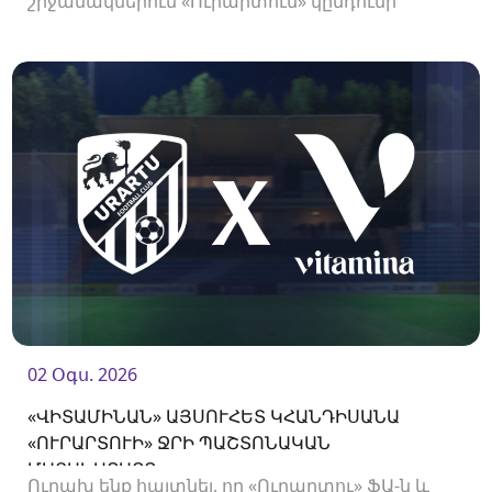
շրջանակներում «Ուրարտուն» կընդունի
«Փյունիկին»։ Հանդիպումը կկայանա 21։00-
ին։<br />
02 Օգս. 2026
«ՎԻՏԱՄԻՆԱՆ» ԱՅՍՈՒՀԵՏ ԿՀԱՆԴԻՍԱՆԱ
«ՈՒՐԱՐՏՈՒԻ» ՋՐԻ ՊԱՇՏՈՆԱԿԱՆ
ՄԱՏԱԿԱՐԱՐԸ
Ուրախ ենք հայտնել, որ «Ուրարտու» ՖԱ-ն և