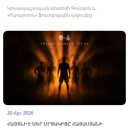
Կիսապաշտպան Արտեմի Գունկոն և
«Ուրարտու» ֆուտբոլային ակումբը
երկկողմանի համաձայնությամբ խզել են
կողմերի միջև պայմանագիրը:
20 Հլս. 2026
ՀԱՅՏՆԻ Է ՄԵՐ ՄՐՑԱԿԻՑԸ ՀԱՅԱՍՏԱՆԻ