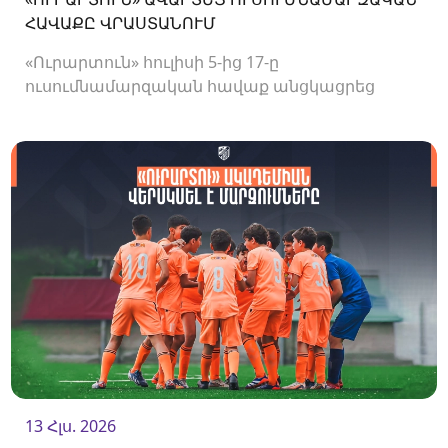
ՀԱՎԱՔԸ ՎՐԱՍՏԱՆՈՒՄ
«Ուրարտուն» հուլիսի 5-ից 17-ը
ուսումնամարզական հավաք անցկացրեց
Վրաստանում, որի շրջանակներում
անցկացրեց մի քանի ընկերական հանդիպում:
13 Հլս. 2026