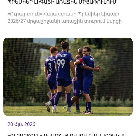
ՊՐԵՄԻԵՐ ԼԻԳԱՅԻ ԱՌԱՋԻՆ ՄՐՑԱՓՈՒԼՈՒՄ
«Ուրարտուն» Հայաստանի Պրեմիեր Լիգայի
2026/27 մրցաշրջանի առաջին տուրում կմրցի
Փյունիկի հետ։ Հանդիպումը կկայանա
օգոստոսի 2-ին «Ուրարտու» մարզադաշտում։
20 Հլս. 2026
«ՈՒՐԱՐՏՈՒՆ» ԱՎԱՐՏԵՑ ՈՒՍՈՒՄՆԱՄԱՐԶԱԿԱՆ