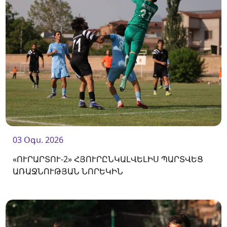
03 Օգս. 2026
«ՈՒՐԱՐՏՈՒ-2» ՀՅՈՒՐԸՆԿԱԼՎԵԼԻՍ ՊԱՐՏՎԵՑ
ԱՌԱՋՆՈՒԹՅԱՆ ՆՈՐԵԿԻՆ