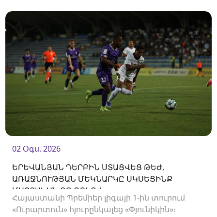
02 Օգս. 2026
ԵՐԵՎԱՆՅԱՆ ԴԵՐԲԻՆ ՍՏԱՑՎԵՑ ԹԵԺ,
ԱՌԱՋՆՈՒԹՅԱՆ ՄԵԿՆԱՐԿԸ ՍԿՍԵՑԻՆՔ
ՄԱՐՏԱԿԱՆ ՈՉ-ՈՔԻՈՎ
Հայաստանի Պրեմիեր լիգայի 1-ին տուրում
«Ուրարտուն» հյուրընկալեց «Փյունիկին»։