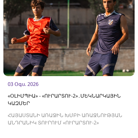
03 Օգս. 2026
«ՕԼԻՄՊԻԱ» - «ՈՒՐԱՐՏՈՒ-2»․ՄԵԿՆԱՐԿԱՅԻՆ
ԿԱԶՄԵՐ
ՀԱՅԱՍՏԱՆԻ ԱՌԱՋԻՆ ԽՄԲԻ ԱՌԱՋՆՈՒԹՅԱՆ
ԱՆԴՐԱՆԻԿ ՏՈՒՐՈՒՄ «ՈՒՐԱՐՏՈՒ-2»
ԿՀՅՈՒՐԸՆԿԱԼՎԻ «ՕԼԻՄՊԻԱՅԻՆ»