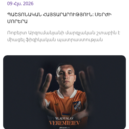
09 Հլս. 2026
ՊԱՇՏՈՆԱԿԱՆ ՀԱՅՏԱՐԱՐՈՒԹՅՈՒՆ: ՍԵՐԺԻ
ՄՈՐԵՐԱ
Ռոբերտ Արզումանյանի մարզչական շտաբին է
միացել ֆիզիկական պատրաստության
մարզիչ Սերժի Մորերան: