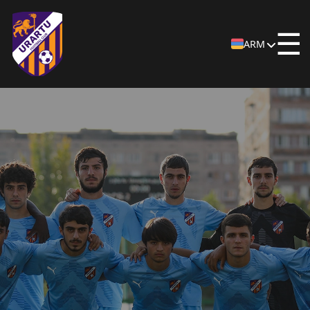
☰
ARM