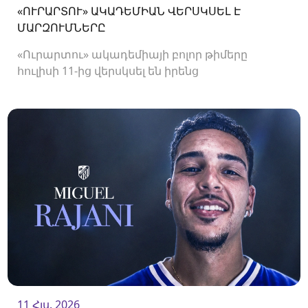
«ՈՒՐԱՐՏՈՒ» ԱԿԱԴԵՄԻԱՆ ՎԵՐՍԿՍԵԼ Է
ՄԱՐԶՈՒՄՆԵՐԸ
«Ուրարտու» ակադեմիայի բոլոր թիմերը
հուլիսի 11-ից վերսկսել են իրենց
մարզումները<br />
11 Հլս. 2026