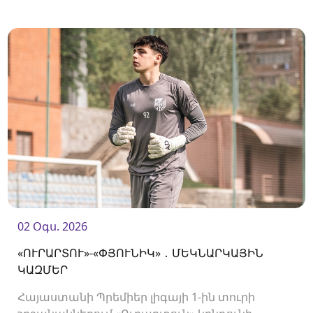
02 Օգս. 2026
«ՈՒՐԱՐՏՈՒ»-«ՓՅՈՒՆԻԿ» ․ ՄԵԿՆԱՐԿԱՅԻՆ
ԿԱԶՄԵՐ
Հայաստանի Պրեմիեր լիգայի 1-ին տուրի