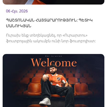
06 Հլս. 2026
ՊԱՇՏՈՆԱԿԱՆ ՀԱՅՏԱՐԱՐՈՒԹՅՈՒՆ: ՊԵՏԻԿ
ՄԱՆՈՒԿՅԱՆ
Ուրախ ենք տեղեկացնել, որ «Ուրարտու»
ֆուտբոլային ակումբն ունի նոր ֆուտբոլիստ:
Ակումբը պայմանագիր է ստորագրել
պաշտպան Պետիկ Մանուկյանի հետ:<br />