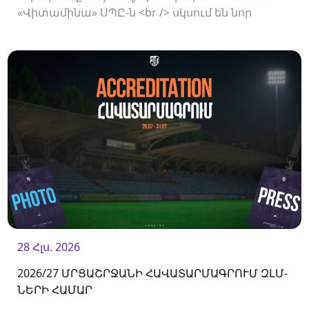
«Վիտամինա» ՍՊԸ-ն <br /> սկսում են նոր
համագործակցություն:
28 Հլս. 2026
2026/27 ՄՐՑԱՇՐՋԱՆԻ ՀԱՎԱՏԱՐՄԱԳՐՈՒՄ ԶԼՄ-
ՆԵՐԻ ՀԱՄԱՐ