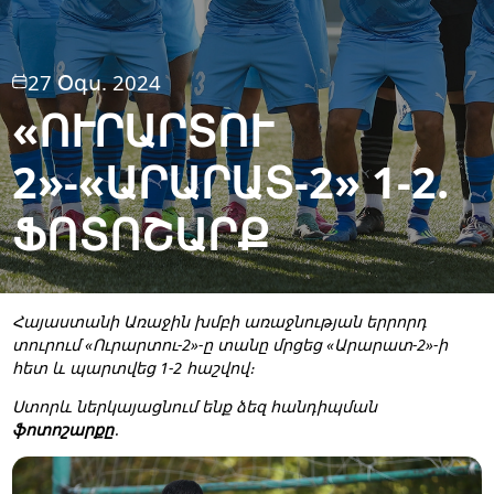
27 Օգս. 2024
«ՈՒՐԱՐՏՈՒ
2»-«ԱՐԱՐԱՏ-2» 1-2.
ՖՈՏՈՇԱՐՔ
Հայաստանի Առաջին խմբի առաջնության երրորդ
տուրում «Ուրարտու-2»-ը տանը մրցեց «Արարատ-2»-ի
հետ և պարտվեց 1-2 հաշվով։
Ստորև ներկայացնում ենք ձեզ հանդիպման
ֆոտոշարքը
․