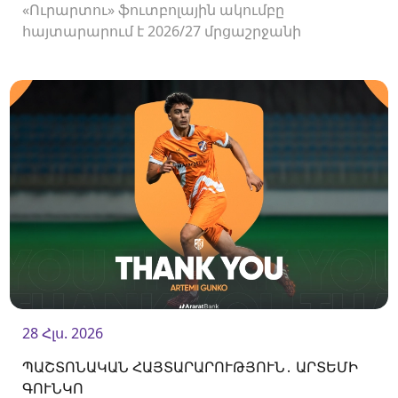
«Ուրարտու» ֆուտբոլային ակումբը
հայտարարում է 2026/27 մրցաշրջանի
Հայաստանի Պրեմիեր լիգայի հանդիպումների
համար ԶԼՄ-ների հավատարմագրման
մեկնարկի մասին։
28 Հլս. 2026
ՊԱՇՏՈՆԱԿԱՆ ՀԱՅՏԱՐԱՐՈՒԹՅՈՒՆ․ ԱՐՏԵՄԻ
ԳՈՒՆԿՈ