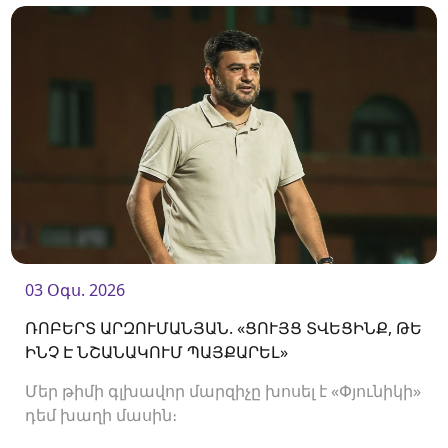
03 Օգս. 2026
ՌՈԲԵՐՏ ԱՐԶՈՒՄԱՆՅԱՆ. «ՑՈՒՅՑ ՏՎԵՑԻՆՔ, ԹԵ
ԻՆՉ Է ՆՇԱՆԱԿՈՒՄ ՊԱՅՔԱՐԵԼ»
Մեր թիմի գլխավոր մարզիչը խոսել է «Փյունիկի»
դեմ խաղի մասին։