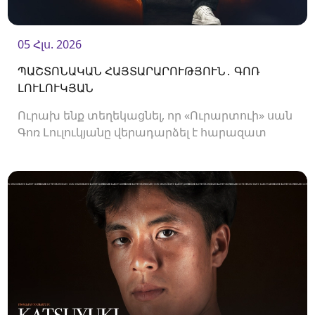
05 Հլս. 2026
ՊԱՇՏՈՆԱԿԱՆ ՀԱՅՏԱՐԱՐՈՒԹՅՈՒՆ․ ԳՈՌ
ԼՈՒԼՈՒԿՅԱՆ
Ուրախ ենք տեղեկացնել, որ «Ուրարտուի» սան
Գոռ Լուլուկյանը վերադարձել է հարազատ
ակումբ և եյութները կշարունակի
«Ուրարտուում»: