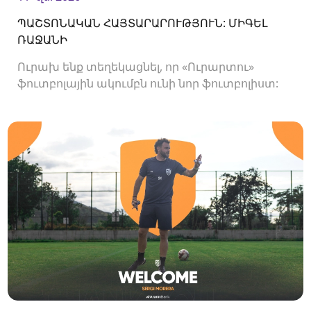
ՊԱՇՏՈՆԱԿԱՆ ՀԱՅՏԱՐԱՐՈՒԹՅՈՒՆ: ՄԻԳԵԼ
ՌԱՋԱՆԻ
Ուրախ ենք տեղեկացնել, որ «Ուրարտու»
ֆուտբոլային ակումբն ունի նոր ֆուտբոլիստ:
Ակումբը պայմանագիր է ստորագրել
հարձակվող Միգել Ռաջանիի հետ: