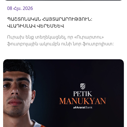
08 Հլս. 2026
ՊԱՇՏՈՆԱԿԱՆ ՀԱՅՏԱՐԱՐՈՒԹՅՈՒՆ:
ՎԼԱԴԻՍԼԱՎ ՎԵՐԵՄԵԵՎ
Ուրախ ենք տեղեկացնել, որ «Ուրարտու»
ֆուտբոլային ակումբն ունի նոր ֆուտբոլիստ:
Ակումբը պայմանագիր է ստորագրել
պաշտպան Վլադիսլավ Վերեմեևի հետ:<br />