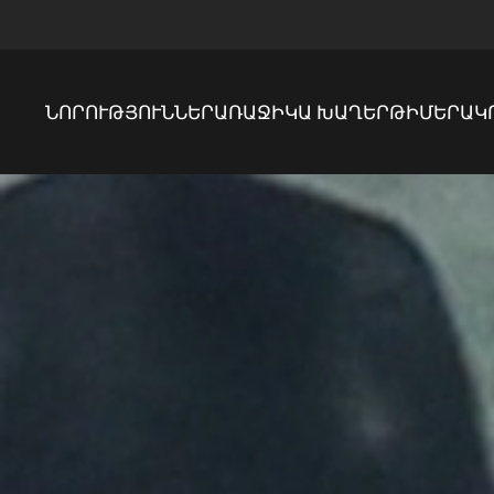
ՆՈՐՈՒԹՅՈՒՆՆԵՐ
ԱՌԱՋԻԿԱ ԽԱՂԵՐ
ԹԻՄԵՐ
ԱԿ