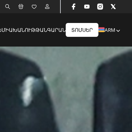
ԵՄԻԱ
ԽԱՆՈՒԹ
ԹԱՆԳԱՐԱՆ
ՏՈՄՍԵՐ
ARM