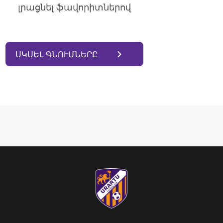
լրացնել ֆավորիտներով
ՍԿՍԵԼ ԳՆՈՒՄՆԵՐԸ