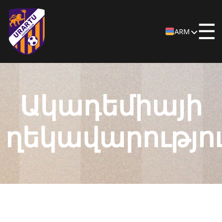
☰
ARM
Ակադեմիայի
ղեկավարությո