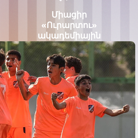
Միացիր
«Ուրարտու»
ակադեմիային