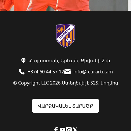
Հայաստան, Երևան, Ջիվանի 2 փ.
+374 60 44 57 12
info@fcurartu.am
© Copyright LLC 2026.
Ստեղծվել է
S2S. կողմից
ՎԱՐՁԱԿԱԼԵԼ ՏԱՐԱԾՔ