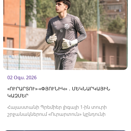
02 Օգս. 2026
«ՈՒՐԱՐՏՈՒ»-«ՓՅՈՒՆԻԿ» ․ ՄԵԿՆԱՐԿԱՅԻՆ
ԿԱԶՄԵՐ
Հայաստանի Պրեմիեր լիգայի 1-ին տուրի
շրջանակներում «Ուրարտուն» կընդունի
«Փյունիկին»։ Հանդիպումը կկայանա 21։00-
ին։<br />