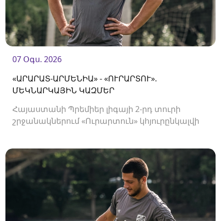
07 Օգս. 2026
«ԱՐԱՐԱՏ-ԱՐՄԵՆԻԱ» - «ՈՒՐԱՐՏՈՒ».
ՄԵԿՆԱՐԿԱՅԻՆ ԿԱԶՄԵՐ
Հայաստանի Պրեմիեր լիգայի 2-րդ տուրի
շրջանակներում «Ուրարտուն» կհյուրընկալվի
«Արարատ-Արմենիային»։ Հանդիպումը
կկայանա 19։00-ին։