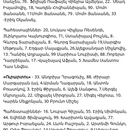
Սանչես, 76․ Ֆիլիպե Ռաֆայել Վիեյրա Ալմեյդա, 22․ Սեադ
Իսլամովիչ, 18, Կառլեն Հովհաննիսյան, 90․ Մոմո
Յանսանե, 11Մոմո Յանսանե, 79․ Մոմո Յանսանե, 33
-Էրիկ Օկանսեյ,
Պահեստայիններ- 20, Լուկաս Վիլլեյա Ռեսենդե,
3Նիկոլաոս Կայնուրգիոս, 71, Ստանիսլավ Բուչնև, 8․
Գևորգ Տարախչյան, 8․ Գևորգ Տարախչյան 19,Սարգիս
Մեթոյան, 7․Էդգար Մալաքյան, 26,Ալեքսանդար Միլյկովիչ,
13․Դանիել Աղբալյան, 99 Մարիուս Նուբիսսի, 88․Ռոբերտ
Դարբինյան, 17․Վյաչեսլավ Աֆյան, 5․Խամես Սանտոս
Դաս Նեվես.
«Ուրարտու»
- 33. Անդրիյա Դրագոևիչ, 88. Ժիրայր
Մարգարյան (ա), 4.Արման Ղազարյան, 18. Անտոն
Բռատկով, 3. Էրիկ Փիլոյան, 6. Ալեֆ Սանթոս, 7.Սերգեյ
Մկրտչյան, 22. Միքայել Միրզոյան, 27. Միգել Վելոսա, 10.
Կարեն Մելքոնյան, 30 Բրունո Միշել։
Պահեստայիններ- 16. Նուբար Գիշյան, 55. Էրիկ Սիմոնյան,
44. Եվհենի Ցիմբալյուկ, 99. Խարիտոն Այվազյան, 77.
Արթուր Իսրաելյան, 24. Լևոն Բաշոյան, 2. Արտեմի Գունկո,
90. Օլեգ Պոլյակով, 14.Արտյոմ Պոլյարուս, 9.Ալեքսանդր