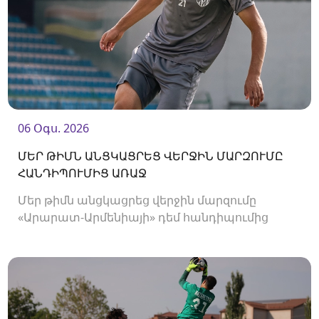
06 Օգս. 2026
ՄԵՐ ԹԻՄՆ ԱՆՑԿԱՑՐԵՑ ՎԵՐՋԻՆ ՄԱՐԶՈՒՄԸ
ՀԱՆԴԻՊՈՒՄԻՑ ԱՌԱՋ
Մեր թիմն անցկացրեց վերջին մարզումը
«Արարատ-Արմենիայի» դեմ հանդիպումից
առաջ։