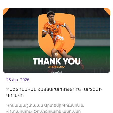
Հայաստանի Պրեմիեր լիգայի հանդիպումների
համար ԶԼՄ-ների հավատարմագրման
մեկնարկի մասին։
28 Հլս. 2026
ՊԱՇՏՈՆԱԿԱՆ ՀԱՅՏԱՐԱՐՈՒԹՅՈՒՆ․ ԱՐՏԵՄԻ
ԳՈՒՆԿՈ
Կիսապաշտպան Արտեմի Գունկոն և
«Ուրարտու» ֆուտբոլային ակումբը