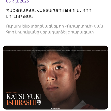
05 Հլս. 2026
ՊԱՇՏՈՆԱԿԱՆ ՀԱՅՏԱՐԱՐՈՒԹՅՈՒՆ․ ԳՈՌ
ԼՈՒԼՈՒԿՅԱՆ
Ուրախ ենք տեղեկացնել, որ «Ուրարտուի» սան
Գոռ Լուլուկյանը վերադարձել է հարազատ
ակումբ և եյութները կշարունակի
«Ուրարտուում»: