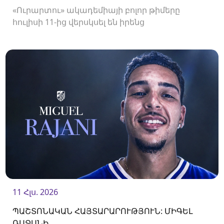
«Ուրարտու» ակադեմիայի բոլոր թիմերը
հուլիսի 11-ից վերսկսել են իրենց
մարզումները<br />
11 Հլս. 2026
ՊԱՇՏՈՆԱԿԱՆ ՀԱՅՏԱՐԱՐՈՒԹՅՈՒՆ: ՄԻԳԵԼ
ՌԱՋԱՆԻ