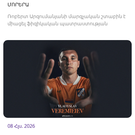
ՄՈՐԵՐԱ
Ռոբերտ Արզումանյանի մարզչական շտաբին է
միացել ֆիզիկական պատրաստության
մարզիչ Սերժի Մորերան:
08 Հլս. 2026