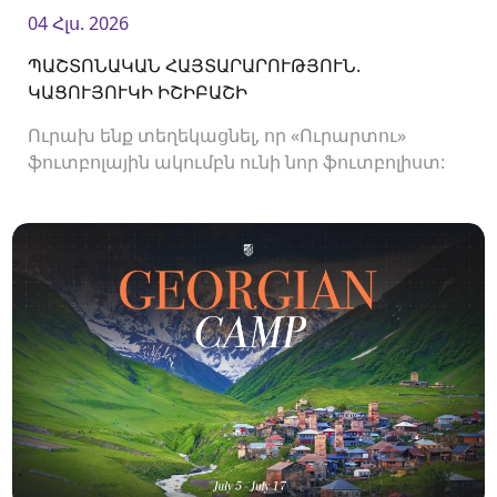
04 Հլս. 2026
ՊԱՇՏՈՆԱԿԱՆ ՀԱՅՏԱՐԱՐՈՒԹՅՈՒՆ.
ԿԱՑՈՒՅՈՒԿԻ ԻՇԻԲԱՇԻ
Ուրախ ենք տեղեկացնել, որ «Ուրարտու»
ֆուտբոլային ակումբն ունի նոր ֆուտբոլիստ: