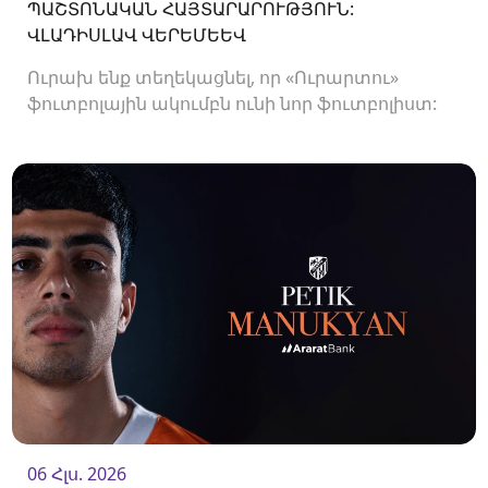
ՊԱՇՏՈՆԱԿԱՆ ՀԱՅՏԱՐԱՐՈՒԹՅՈՒՆ:
ՎԼԱԴԻՍԼԱՎ ՎԵՐԵՄԵԵՎ
Ուրախ ենք տեղեկացնել, որ «Ուրարտու»
ֆուտբոլային ակումբն ունի նոր ֆուտբոլիստ:
Ակումբը պայմանագիր է ստորագրել
պաշտպան Վլադիսլավ Վերեմեևի հետ:<br />
06 Հլս. 2026