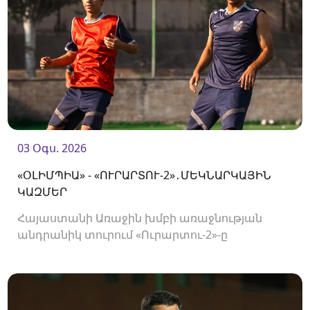
03 Օգս. 2026
«ՕԼԻՄՊԻԱ» - «ՈՒՐԱՐՏՈՒ-2»․ՄԵԿՆԱՐԿԱՅԻՆ
ԿԱԶՄԵՐ
Հայաստանի Առաջին խմբի առաջնության
անդրանիկ տուրում «Ուրարտու-2»-ը
կհյուրընկալվի «Օլիմպիային»։