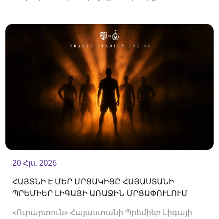
երկկողմանի համաձայնությամբ խզել են
կողմերի միջև պայմանագիրը:
20 Հլս. 2026
ՀԱՅՏՆԻ Է ՄԵՐ ՄՐՑԱԿԻՑԸ ՀԱՅԱՍՏԱՆԻ
ՊՐԵՄԻԵՐ ԼԻԳԱՅԻ ԱՌԱՋԻՆ ՄՐՑԱՓՈՒԼՈՒՄ
«Ուրարտուն» Հայաստանի Պրեմիեր Լիգայի