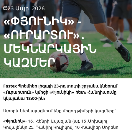
23 Ապր. 2026
«ՓՅՈՒՆԻԿ» -
«ՈՒՐԱՐՏՈՒ»․
ՄԵԿՆԱՐԿԱՅԻՆ
ԿԱԶՄԵՐ
Fastex Պրեմիեր լիգայի 23-րդ տուրի շրջանակներում
«Ուրարտուն» կմրցի «Փյունիկի» հետ։ Հանդիպումը
կկայանա 18։00-ին։
Ստորև ներկայացնում ենք մրցող թիմերի կազմերը՝
«Փյունիկ»
- 16․ Հենրի Ավագյան (ա), 15․Միխայիլ
Կովալենկո 25, Դանիիլ Կուլիկով, 10 -Խավիեր Մորենո