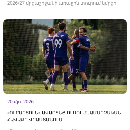
2026/27 մրցաշրջանի առաջին տուրում կմրցի
Փյունիկի հետ։ Հանդիպումը կկայանա
օգոստոսի 2-ին «Ուրարտու» մարզադաշտում։
20 Հլս. 2026
«ՈՒՐԱՐՏՈՒՆ» ԱՎԱՐՏԵՑ ՈՒՍՈՒՄՆԱՄԱՐԶԱԿԱՆ
ՀԱՎԱՔԸ ՎՐԱՍՏԱՆՈՒՄ