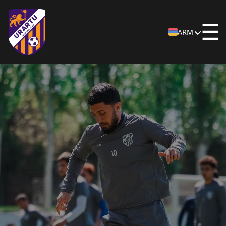
☰
ARM