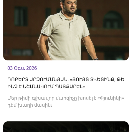
03 Օգս. 2026
ՌՈԲԵՐՏ ԱՐԶՈՒՄԱՆՅԱՆ. «ՑՈՒՅՑ ՏՎԵՑԻՆՔ, ԹԵ
ԻՆՉ Է ՆՇԱՆԱԿՈՒՄ ՊԱՅՔԱՐԵԼ»
Մեր թիմի գլխավոր մարզիչը խոսել է «Փյունիկի»
դեմ խաղի մասին։