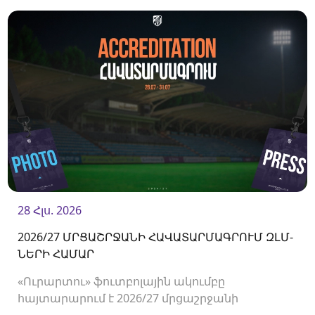
28 Հլս. 2026
2026/27 ՄՐՑԱՇՐՋԱՆԻ ՀԱՎԱՏԱՐՄԱԳՐՈՒՄ ԶԼՄ-
ՆԵՐԻ ՀԱՄԱՐ
«Ուրարտու» ֆուտբոլային ակումբը
հայտարարում է 2026/27 մրցաշրջանի