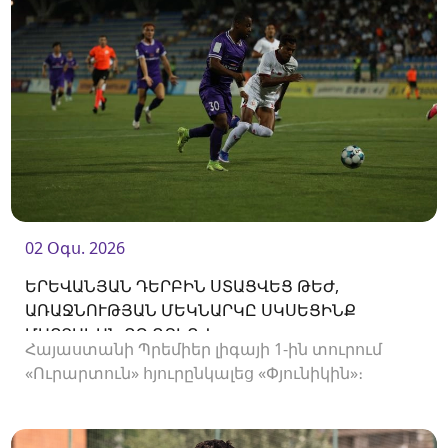
02 Օգս. 2026
ԵՐԵՎԱՆՅԱՆ ԴԵՐԲԻՆ ՍՏԱՑՎԵՑ ԹԵԺ,
ԱՌԱՋՆՈՒԹՅԱՆ ՄԵԿՆԱՐԿԸ ՍԿՍԵՑԻՆՔ
ՄԱՐՏԱԿԱՆ ՈՉ-ՈՔԻՈՎ
Հայաստանի Պրեմիեր լիգայի 1-ին տուրում
«Ուրարտուն» հյուրընկալեց «Փյունիկին»։