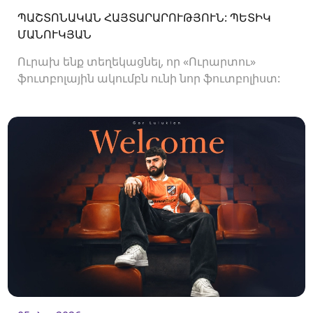
ՊԱՇՏՈՆԱԿԱՆ ՀԱՅՏԱՐԱՐՈՒԹՅՈՒՆ: ՊԵՏԻԿ
ՄԱՆՈՒԿՅԱՆ
Ուրախ ենք տեղեկացնել, որ «Ուրարտու»
ֆուտբոլային ակումբն ունի նոր ֆուտբոլիստ:
Ակումբը պայմանագիր է ստորագրել
պաշտպան Պետիկ Մանուկյանի հետ:<br />