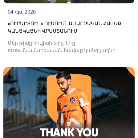
04 Հլս. 2026
«ՈՒՐԱՐՏՈՒՆ» ՈՒՍՈՒՄՆԱՄԱՐԶԱԿԱՆ ՀԱՎԱՔ
ԿԱՆՑԿԱՑՆԻ ՎՐԱՍՏԱՆՈՒՄ
Մեր թիմը հուլիսի 5-ից 17-ը
ուսումնամարզական հավաք կանցկացնի
Վրաստանում։