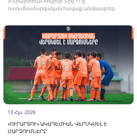
«Ուրարտուն» հուլիսի 5-ից 17-ը
ուսումնամարզական հավաք անցկացրեց
Վրաստանում, որի շրջանակներում
անցկացրեց մի քանի ընկերական հանդիպում:
13 Հլս. 2026
«ՈՒՐԱՐՏՈՒ» ԱԿԱԴԵՄԻԱՆ ՎԵՐՍԿՍԵԼ Է
ՄԱՐԶՈՒՄՆԵՐԸ