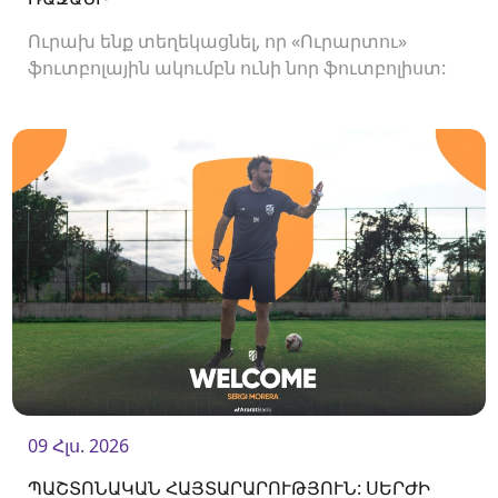
Ուրախ ենք տեղեկացնել, որ «Ուրարտու»
ֆուտբոլային ակումբն ունի նոր ֆուտբոլիստ:
Ակումբը պայմանագիր է ստորագրել
հարձակվող Միգել Ռաջանիի հետ:
09 Հլս. 2026
ՊԱՇՏՈՆԱԿԱՆ ՀԱՅՏԱՐԱՐՈՒԹՅՈՒՆ: ՍԵՐԺԻ