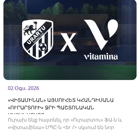
02 Օգս. 2026
«ՎԻՏԱՄԻՆԱՆ» ԱՅՍՈՒՀԵՏ ԿՀԱՆԴԻՍԱՆԱ
«ՈՒՐԱՐՏՈՒԻ» ՋՐԻ ՊԱՇՏՈՆԱԿԱՆ
ՄԱՏԱԿԱՐԱՐԸ
Ուրախ ենք հայտնել, որ «Ուրարտու» ՖԱ-ն և
«Վիտամինա» ՍՊԸ-ն <br /> սկսում են նոր
համագործակցություն: