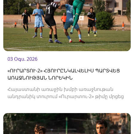
03 Օգս. 2026
«ՈՒՐԱՐՏՈՒ-2» ՀՅՈՒՐԸՆԿԱԼՎԵԼԻՍ ՊԱՐՏՎԵՑ
ԱՌԱՋՆՈՒԹՅԱՆ ՆՈՐԵԿԻՆ
Հայաստանի առաջին խմբի առաջնութան
անդրանիկ տուրում «Ուրարտու-2» թիմը մրցեց
առաջնության նորեկ «Օլիմպիայի» դեմ։