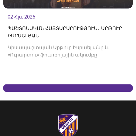
02 Հլս. 2026
ՊԱՇՏՈՆԱԿԱՆ ՀԱՅՏԱՐԱՐՈՒԹՅՈՒՆ․ ԱՐԹՈՒՐ
ԻՍՐԱԵԼՅԱՆ
Կիսապաշտպան Արթուր Իսրաելյանը և
«Ուրարտու» ֆուտբոլային ակումբը
երկկողմանի համաձայնությամբ խզել են
կողմերի միջև պայմանագիրը: